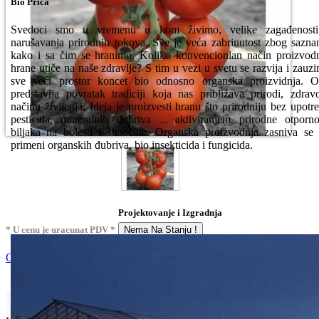
Bio Priča
Svedoci smo u vremenu u kom živimo, velike zagađenosti
narušavanja prirodnih tokova. Sve je veća zabrinutost zbog sazna
kako i sa čim se hranimo. Koliko konvencionlan način proizvod
hrane utiče na naše zdravlje? S tim u vezi u svetu se razvija i zauz
sve veći prostor koncet bio odnosno organska proizvidnja. 
predstavlja povratak tradiciji koja nas približava prirodi, zdra
načinu življenja. Ideja je proizvesti hranu što prirodniju bez upotr
pesticida, mineralnih đubriva ... aktiviranjem prirodne otporno
biljaka na bolesti i štetočine. Organska proizvodnja zasniva se
primeni organskih đubriva, bio insekticida i fungicida.
Projektovanje i Izgradnja
* U cenu je uracunat PDV *
Nema Na Stanju !
Ocenite i napišite preporuku
Isporuka Info