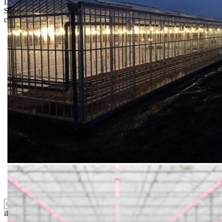
Limit za porudžbinu je
500.00 dinara
za isporuku na teritoriji
Srbije. Za inostranstvo, molimo da nas kontaktirate za informacije o
ceni i mogućnostima isporuke.
Bio priča
Biostimulacija
Dezinfekcija
Feromoni i klopke
Folije i agrotekstili
Oprema i instrumenti
Semena povrća
Sredstva za ishranu biljaka
Sredstva za zaštitu biljaka
Supstrati
Zaštita ... u 10 litara
ili probajte naprednu:
pretragu