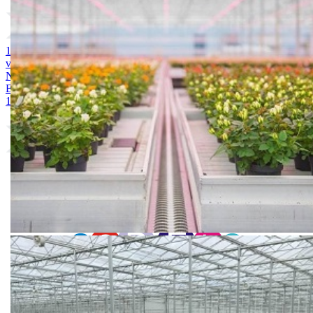
1. MAGNEZIJUM SULFAT 25kg
2. AMONIUM SULFAT /
vodotopivi 25kg
3. KALIJUM SULFAT 25kg
4. KALCIJUM
NITRAT 25kg
5. ARDENDO
6. BIG BEEF
7. Acoustic 1l
8.
Bely acid 15-10-25 + 2MgO+ Me 25kg
9. BUCHAREST 2500S
10. CINKOSAN