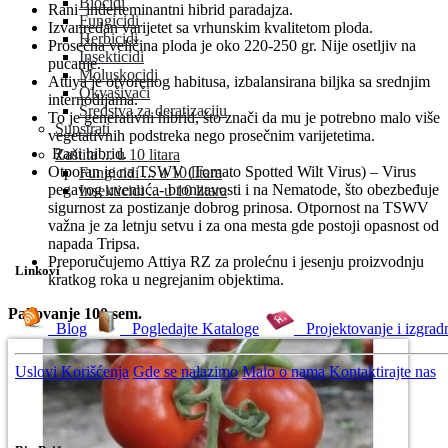
Biocidi
Rani inderteminantni hibrid paradajza.
Fungicidi
Izvanredan varijetet sa vrhunskim kvalitetom ploda.
Herbicidi
Prosečna veličina ploda je oko 220-250 gr. Nije osetljiv na
Insekticidi
pucanje.
Moluskocidi
Attiya je otvorenog habitusa, izbalansirana biljka sa srednjim
Okvašivači
internodijama.
Sredstva za deratizaciju
To je generativni hibrid, što znači da mu je potrebno malo više
Supstrati
vegetativnih podstreka nego prosečnim varijetetima.
Rani hibrid.
Zaštita ... u 10 litara
Otporan je na TSWV (Tomato Spotted Wilt Virus) – Virus
Fungicidi ... u 10 litara
pegavog uvenuća- bronzavosti i na Nematode, što obezbeđuje
Insekticidi ... u 10 litara
sigurnost za postizanje dobrog prinosa. Otpornost na TSWV
važna je za letnju setvu i za ona mesta gde postoji opasnost od
napada Tripsa.
Preporučujemo Attiya RZ za prolećnu i jesenju proizvodnju
Linkovi
kratkog roka u negrejanim objektima.
Pakovanje 100 sem.
Blog
Pogledajte Kataloge
Projektovanje i izgrad
Uslovi Korišćenja
Gde se nalazimo
Malo o nama
Kontaktirajte nas