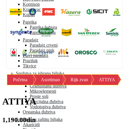
Kornison
Krastavac
Kupus
Paprika
Paprika babura
Paprika kapija
Paradajz
Paradajz crveni
Paradajz pink
Plavi paradajz
Praziluk
Tikvice
Sredstva za ishranu biljaka
Početna
Asortiman
Rijk zvan
ATTIYA
Mineralna đubriva
Granulisana đubriva
Mikroelementi
Proste soli
ATTIYA
Specijalna đubriva
Vodotopiva đubriva
Organska đubriva
1,190.00din
Sredstva za zaštitu biljaka
Akaricidi