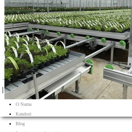
Rijk zvan
Drugi Proizvodi od Rijk zvan
Linkovi
O Nama
Katalozi
Blog