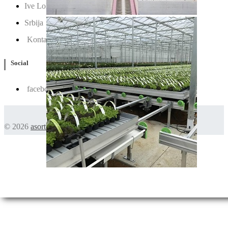
Ive Lole Ribara 65, 22406 Irig
Srbija
Kontaktirajte nas
Social
facebook
© 2026
asortiman.rs
. Sva prava zadržana.