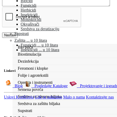
Biocidi
Fungicidi
Herbicidi
Insekticidi
Moluskocidi
Okvašivači
Sredstva za deratizaciju
Supstrati
Nastavi
Zaštita ... u 10 litara
Fungicidi ... u 10 litara
Bio priča
Insekticidi ... u 10 litara
Biostimulacija
Dezinfekcija
Feromoni i klopke
Linkovi
Folije i agrotekstili
Oprema i instrumenti
Blog
Pogledajte Kataloge
Projektovanje i izgrad
Semena povrća
Sredstva za ishranu biljaka
Uslovi Korišćenja
Gde se nalazimo
Malo o nama
Kontaktirajte nas
Sredstva za zaštitu biljaka
Supstrati