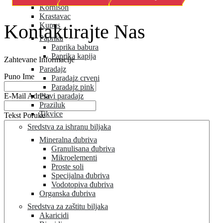
Kornison
Krastavac
Kontaktirajte Nas
Kupus
Paprika
Paprika babura
Paprika kapija
Zahtevane Informacije
Paradajz
Puno Ime
Paradajz crveni
Paradajz pink
E-Mail Adresa
Plavi paradajz
Praziluk
Tikvice
Tekst Poruke
Sredstva za ishranu biljaka
Mineralna đubriva
Granulisana đubriva
Mikroelementi
Proste soli
Specijalna đubriva
Vodotopiva đubriva
Organska đubriva
Sredstva za zaštitu biljaka
Akaricidi