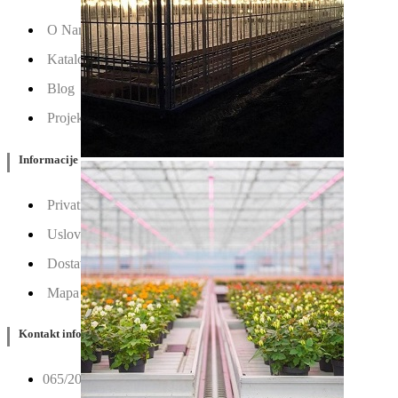
O Nama
Katalozi
Blog
Projektovanje / Izgradnja
Informacije
Privatnost & Kolačići
Uslovi Korišćenja
Dostava & Povraćaj
Mapa
Kontakt info
065/202-52-02