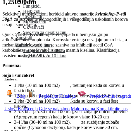
1,250.00din
Biocidi
Fungicidi
Herbicidi
Selektivni translokacioni herbicid aktivne materije
kvizalofop-P-etil
Insekticidi
50g/l
za suzbijanje jednogodišnjih i višegodišnjih uskolisnih korova
Moluskocidi
u soji i suncokretu.
Okvašivači
Sredstva za deratizaciju
Quick 5%EC (Kvizalofop-P-etil) spada u hemijsku grupu
Supstrati
ariloksifenoksi propionata. Korovske vrste ga usvajaju preko lista, a
mehanizam delovanja mu se zasniva na inhibiciji acetil CoA
Zaštita ... u 10 litara
karboksilaze, sprečavajući sintezu masnih kiselina. Klasifikacija
Fungicidi ... u 10 litara
rezistentnosti (HRAC): A.
Insekticidi ... u 10 litara
Primena:
Soja i suncokret
Linkovi
1 l/ha (10 ml na 100 m2) , tretiranjem kada su korovi u
fazi tri lista.
1,5 l/ha (15 ml na 100 m2),kada su korovi u fazi 3-6 listova.
Blog
Pogledajte Kataloge
Projektovanje i izgrad
2 l/ha (20 ml na 100 m2) ,kada su korovi u fazi šest
listova.
Uslovi Korišćenja
Gde se nalazimo
Malo o nama
Kontaktirajte nas
2.5-3 l/ha (25-30 ml na 100 m2),za suzbijanje obične pirevine
(Agropyrum repens) kada je korov visine 10-20 cm
3-4 l/ha (30-40 ml na 100 m2), za suzbijanje zubače
obične (Cynodon dactylon), kada je korov visine 30 cm.