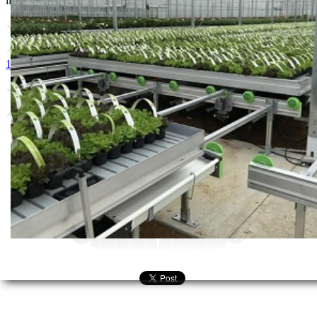
ili probajte naprednu:
pretragu
1. BOSTON 480 SL
2. Lentagran