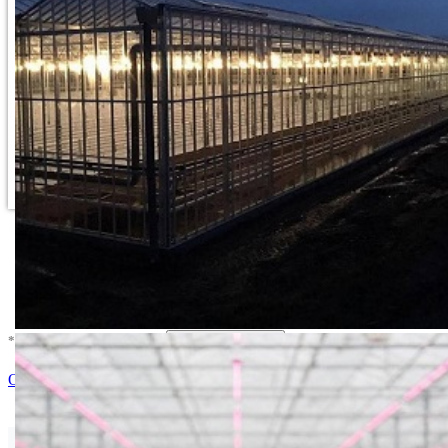
* U cenu je uracunat PDV *
Nema Na Stanju !
Ocenite i napišite preporuku
Isporuka Info