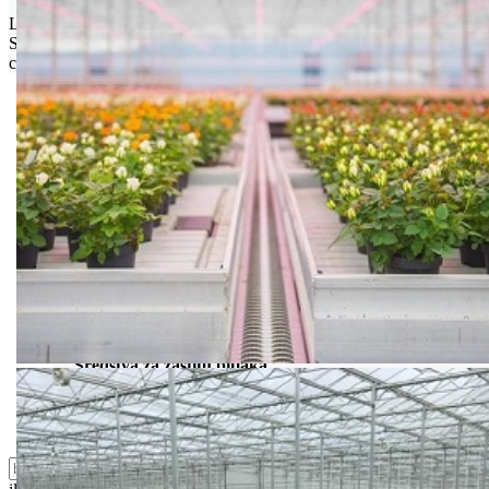
Limit za porudžbinu je
500.00 dinara
za isporuku na teritoriji
Srbije. Za inostranstvo, molimo da nas kontaktirate za informacije o
ceni i mogućnostima isporuke.
Bio priča
Biostimulacija
Dezinfekcija
Feromoni i klopke
Folije i agrotekstili
Oprema i instrumenti
Semena povrća
Sredstva za ishranu biljaka
Sredstva za zaštitu biljaka
Supstrati
Zaštita ... u 10 litara