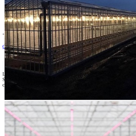
* U cenu je uracunat PDV *
Nema Na Stanju !
Ocenite i napišite preporuku
Isporuka Info
Limit za porudžbinu je
500.00 dinara
za isporuku na teritoriji
Srbije. Za inostranstvo, molimo da nas kontaktirate za informacije o
ceni i mogućnostima isporuke.
Bio priča
Biostimulacija
Dezinfekcija
Feromoni i klopke