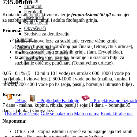
735.00din
Biocidi
Fungicidi
Herbicidi
Kontaktni akaricid aktivne materije
fenpiroksimat 50 g/l
namenjen
Insekticidi
za suzbijanje larvi, nimfi i adulta fitofagnih grinja.
Moluskocidi
Okvašivači
Primena:
Sredstva za deratizaciju
Supstrati
jabuke i vinove loze za suzbijanje crvene vićne grinje
(Panonychus ulmi) i običnog paučinara (Теtranychus urticae),
Zaštita ... u 10 litara
maline za suzbijanje eriofidnih grinja (fam. Eryophidae),
Fungicidi ... u 10 litara
kupine, ribizle, soje, pasulja, boranije i ukrasnom bilju za
Insekticidi ... u 10 litara
suzbijanje običnog paučinara (Теtranychus urticae).
0,05 - 0,1% (5 - 10 ml u 10 l vode) uz utrošak 600-1000 l vode po
ha (jabuka i vinova loza), 500-1000 l vode po ha (malina, kupina i
Linkovi
ribizla), 200-400 l vode po ha (soja, pasulj, boranija i ukrasno bilje) .
Karenca:
Blog
Pogledajte Kataloge
Projektovanje i izgrad
7 dana - malina, kupina, ribizla, pasulj i soja;14 dana – boranija;35
dana - jabuka i vinova loza.
Uslovi Korišćenja
Gde se nalazimo
Malo o nama
Kontaktirajte nas
Napomena:
Ortus 5 SC stopira ishranu i sprečava polaganje jaja tretiranih
grinja što smanjuje potencijal za moguću štetu.