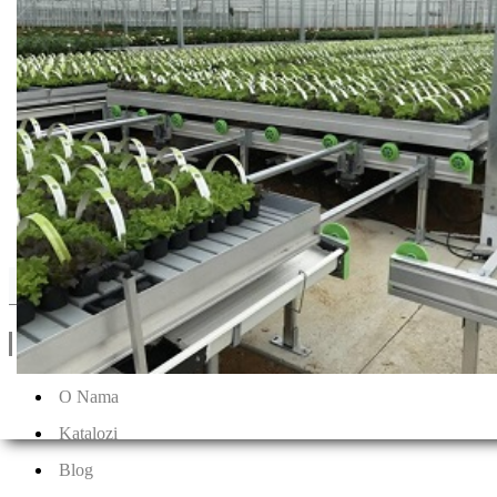
Nihon nohyaky
Drugi Proizvodi od Nihon nohyaky
Linkovi
O Nama
Katalozi
Blog