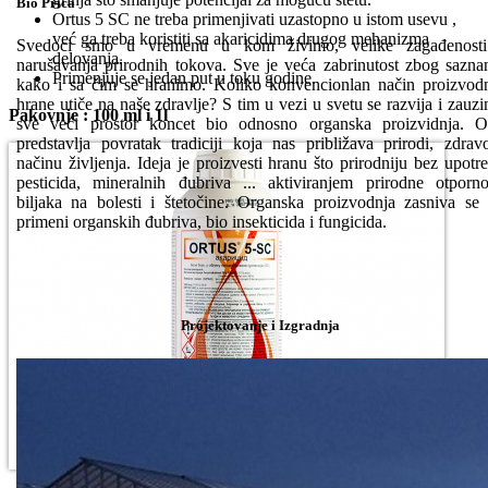
Bio Priča
Ortus 5 SC ne treba primenjivati uzastopno u istom usevu ,
već ga treba koristiti sa akaricidima drugog mehanizma
Svedoci smo u vremenu u kom živimo, velike zagađenosti
delovanja.
narušavanja prirodnih tokova. Sve je veća zabrinutost zbog sazna
Primenjuje se jedan put u toku godine.
kako i sa čim se hranimo. Koliko konvencionlan način proizvod
hrane utiče na naše zdravlje? S tim u vezi u svetu se razvija i zauz
Pakovnje : 100 ml i 1l
sve veći prostor koncet bio odnosno organska proizvidnja. 
predstavlja povratak tradiciji koja nas približava prirodi, zdra
načinu življenja. Ideja je proizvesti hranu što prirodniju bez upotr
pesticida, mineralnih đubriva ... aktiviranjem prirodne otporno
biljaka na bolesti i štetočine. Organska proizvodnja zasniva se
primeni organskih đubriva, bio insekticida i fungicida.
Projektovanje i Izgradnja