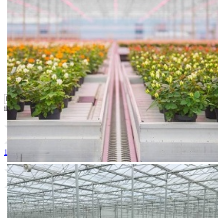
Folije i agrotekstili
Oprema i instrumenti
Semena povrća
Sredstva za ishranu biljaka
Sredstva za zaštitu biljaka
Supstrati
Zaštita ... u 10 litara
ili probajte naprednu:
pretragu
1. ORTUS 5-SC
2. BEKTIN 18 EC
3. MILBECNOCK