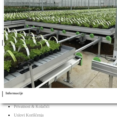
Drugi Proizvodi od Bejo zaden
Linkovi
O Nama
Katalozi
Blog
Projektovanje / Izgradnja
Informacije
Privatnost & Kolačići
Uslovi Korišćenja