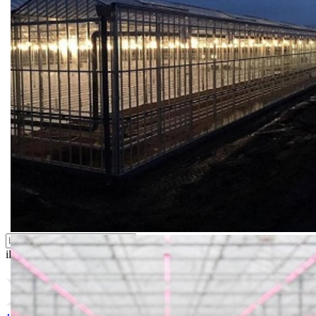
Bio priča
Biostimulacija
Dezinfekcija
Feromoni i klopke
Folije i agrotekstili
Oprema i instrumenti
Semena povrća
Sredstva za ishranu biljaka
Sredstva za zaštitu biljaka
Supstrati
Zaštita ... u 10 litara
ili probajte naprednu:
pretragu