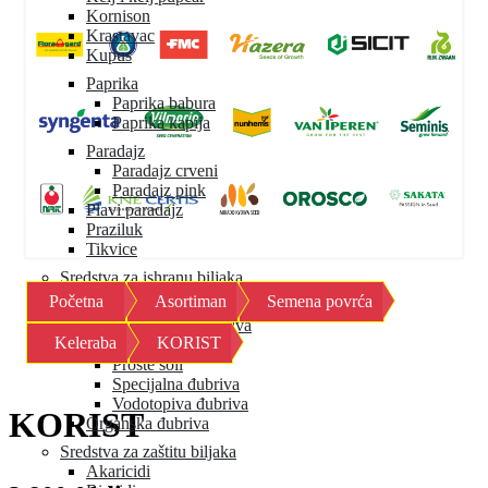
Kornison
Krastavac
Kupus
Paprika
Paprika babura
Paprika kapija
Paradajz
Paradajz crveni
Paradajz pink
Plavi paradajz
Praziluk
Tikvice
Sredstva za ishranu biljaka
Početna
Asortiman
Semena povrća
Mineralna đubriva
Granulisana đubriva
Keleraba
KORIST
Mikroelementi
Proste soli
Specijalna đubriva
Vodotopiva đubriva
KORIST
Organska đubriva
Sredstva za zaštitu biljaka
Akaricidi