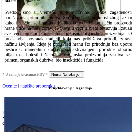
Bio Priča
Svedoci smo u vremenu u kom živimo, velike zagađenosti
narušavanja prirodnih tokova. Sve je veća zabrinutost zbog sazna
kako i sa čim se hranimo. Koliko konvencionlan način proizvod
hrane utiče na naše zdravlje? S tim u vezi u svetu se razvija i zauz
sve veći prostor koncet bio odnosno organska proizvidnja. 
predstavlja povratak tradiciji koja nas približava prirodi, zdra
načinu življenja. Ideja je proizvesti hranu što prirodniju bez upotr
pesticida, mineralnih đubriva ... aktiviranjem prirodne otporno
biljaka na bolesti i štetočine. Organska proizvodnja zasniva se
primeni organskih đubriva, bio insekticida i fungicida.
* U cenu je uracunat PDV *
Nema Na Stanju !
Ocenite i napišite preporuku
Projektovanje i Izgradnja
Isporuka Info
Limit za porudžbinu je
500.00 dinara
za isporuku na teritoriji
Srbije. Za inostranstvo, molimo da nas kontaktirate za informacije o
ceni i mogućnostima isporuke.