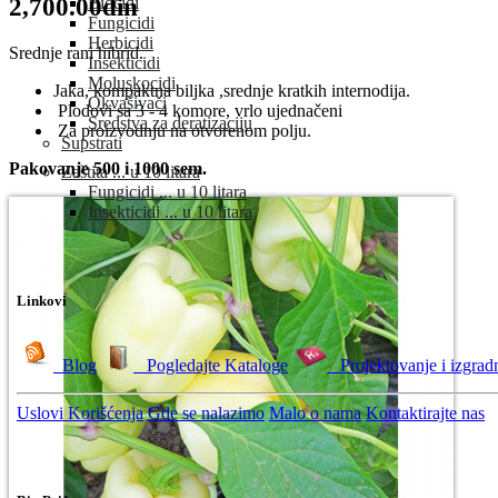
2,700.00din
Biocidi
Fungicidi
Herbicidi
Srednje rani hibrid.
Insekticidi
Moluskocidi
Jaka, kompaktna biljka ,srednje kratkih internodija.
Okvašivači
Plodovi sa 3 - 4 komore, vrlo ujednačeni
Sredstva za deratizaciju
Za proizvodnju na otvorenom polju.
Supstrati
Pakovanje 500 i 1000 sem.
Zaštita ... u 10 litara
Fungicidi ... u 10 litara
Insekticidi ... u 10 litara
Linkovi
Blog
Pogledajte Kataloge
Projektovanje i izgrad
Uslovi Korišćenja
Gde se nalazimo
Malo o nama
Kontaktirajte nas