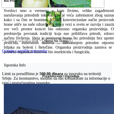
Bio Priča
Svedoci smo u vremenu u kom živimo, velike zagađenosti
narušavanja prirodnih tokova. Sve je veća zabrinutost zbog sazna
kako i sa čim se hranimo. Koliko konvencionlan način proizvod
hrane utiče na naše zdravlje? S tim u vezi u svetu se razvija i zauz
sve veći prostor koncet bio odnosno organska proizvidnja. 
predstavlja povratak tradiciji koja nas približava prirodi, zdra
načinu življenja. Ideja je proizvesti hranu što prirodniju bez upotr
* U cenu je uracunat PDV *
Nema Na Stanju !
pesticida, mineralnih đubriva ... aktiviranjem prirodne otporno
biljaka na bolesti i štetočine. Organska proizvodnja zasniva se
Ocenite i napišite preporuku
primeni organskih đubriva, bio insekticida i fungicida.
Isporuka Info
Limit za porudžbinu je
500.00 dinara
za isporuku na teritoriji
Projektovanje i Izgradnja
Srbije. Za inostranstvo, molimo da nas kontaktirate za informacije o
ceni i mogućnostima isporuke.
Bio priča
Biostimulacija
Dezinfekcija