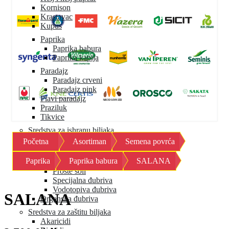
Kornison
Krastavac
Kupus
Paprika
Paprika babura
Paprika kapija
Paradajz
Paradajz crveni
Paradajz pink
Plavi paradajz
Praziluk
Tikvice
Sredstva za ishranu biljaka
Početna
Asortiman
Semena povrća
Mineralna đubriva
Granulisana đubriva
Paprika
Paprika babura
SALANA
Mikroelementi
Proste soli
Specijalna đubriva
Vodotopiva đubriva
SALANA
Organska đubriva
Sredstva za zaštitu biljaka
Akaricidi