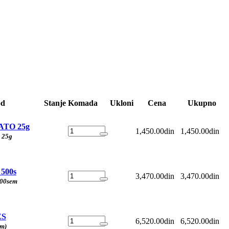
od
Stanje
Komada
Ukloni
Cena
Ukupno
TO 25g
1,450.00din
1,450.00din
 25g
500s
3,470.00din
3,470.00din
500sem
ES
6,520.00din
6,520.00din
em)