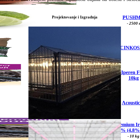
PUSH
Projektovanje i Izgradnja
- 2500 
CINKO
Gvožđe / Iperen F
10kg
Acoustic
Oligo Premium 
6% (4.8% 
- 10 kg