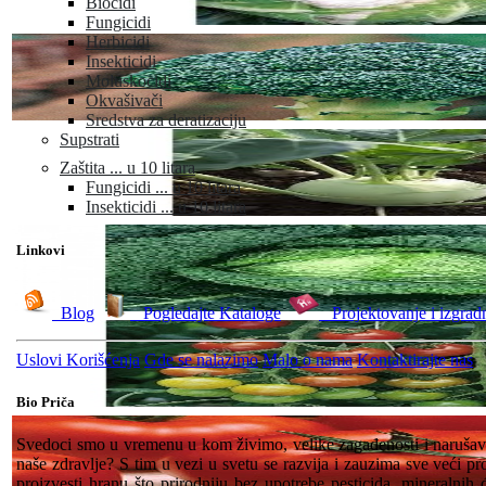
Biocidi
Fungicidi
Herbicidi
Insekticidi
Moluskocidi
Okvašivači
Sredstva za deratizaciju
Supstrati
Zaštita ... u 10 litara
Fungicidi ... u 10 litara
Insekticidi ... u 10 litara
Linkovi
Blog
Pogledajte Kataloge
Projektovanje i izgrad
Uslovi Korišćenja
Gde se nalazimo
Malo o nama
Kontaktirajte nas
Bio Priča
Svedoci smo u vremenu u kom živimo, velike zagađenosti i narušava
naše zdravlje? S tim u vezi u svetu se razvija i zauzima sve veći pr
proizvesti hranu što prirodniju bez upotrebe pesticida, mineralnih 