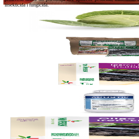
insekticida i fungicida.