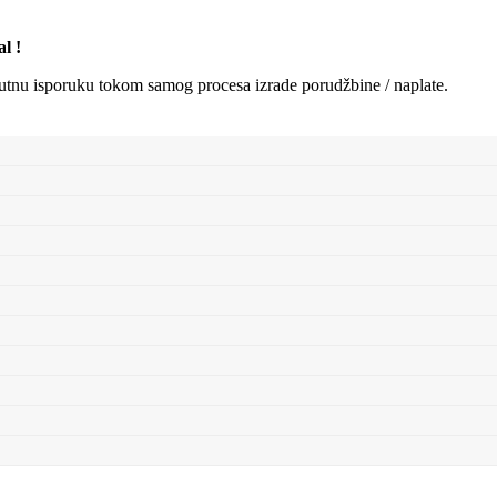
l !
enutnu isporuku tokom samog procesa izrade porudžbine / naplate.