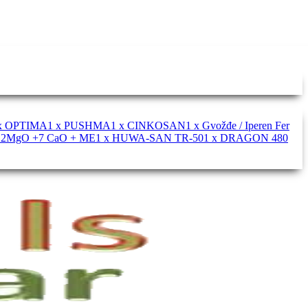
 x OPTIMA
1 x PUSHMA
1 x CINKOSAN
1 x Gvožđe / Iperen Fer
+ 2MgO +7 CaO + ME
1 x HUWA-SAN TR-50
1 x DRAGON 480