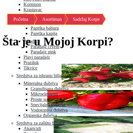
Kornison
Krastavac
Kupus
Početna
Asortiman
Sadržaj Korpe
Paprika
Paprika babura
Paprika kapija
Šta je u Mojoj Korpi?
Paradajz
Paradajz crveni
Paradajz pink
Plavi paradajz
Praziluk
Tikvice
Sredstva za ishranu biljaka
Mineralna đubriva
Granulisana đubriva
Mikroelementi
Proste soli
Specijalna đubriva
Vodotopiva đubriva
Organska đubriva
Sredstva za zaštitu biljaka
Akaricidi