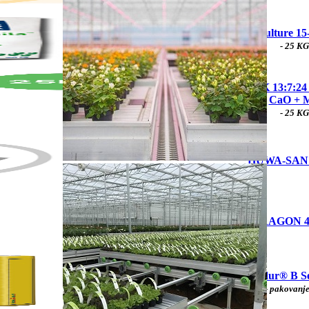
Yara Culture 15
- 25 KG
WS NPK 13:7:24
CaO + 
- 25 KG
HUWA-SAN 
DRAGON 4
Floradur® B S
- pakovanje