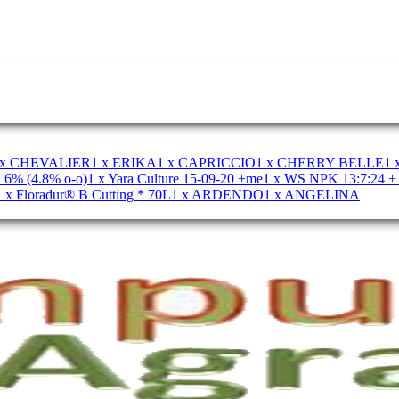
 x CHEVALIER
1 x ERIKA
1 x CAPRICCIO
1 x CHERRY BELLE
1
 6% (4.8% o-o)
1 x Yara Culture 15-09-20 +me
1 x WS NPK 13:7:24 
1 x Floradur® B Cutting * 70L
1 x ARDENDO
1 x ANGELINA