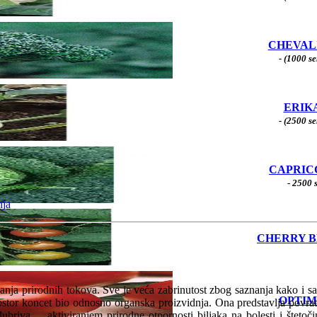
CHEVAL
- (1000 s
ERIK
- (2500 s
CAPRIC
- 2500 
nja
CHERRY 
nja prirodnih tokova. Sve je veća zabrinutost zbog saznanja kako i s
OPTI
ostor koncet bio odnosno organska proizvidnja. Ona predstavlja povratak
đubriva ... aktiviranjem prirodne otpornosti biljaka na bolesti i štet