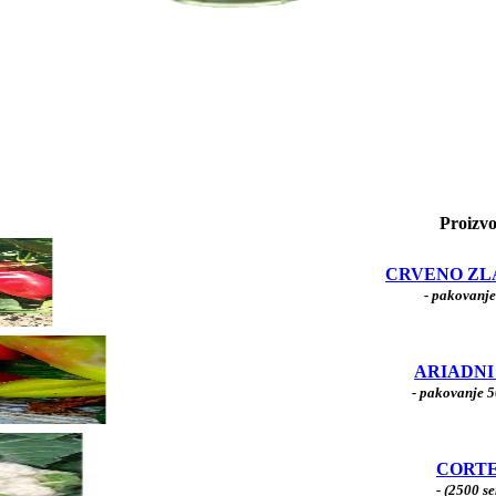
Proizv
CRVENO ZLA
- pakovanje
ARIADNI 
- pakovanje 
CORT
- (2500 s