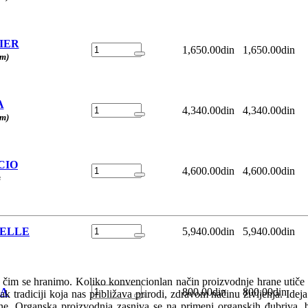
IER
1,650.00din
1,650.00din
em)
A
4,340.00din
4,340.00din
em)
CIO
4,600.00din
4,600.00din
s
BELLE
5,940.00din
5,940.00din
a čim se hranimo. Koliko konvencionlan način proizvodnje hrane utiče
MA
800.00din
800.00din
 tradiciji koja nas približava prirodi, zdravom načinu življenja. Ideja
očine. Organska proizvodnja zasniva se na primeni organskih đubriva, 