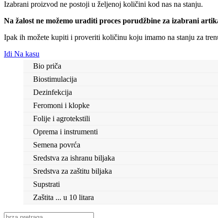
Izabrani proizvod
ne postoji u željenoj količini kod nas na stanju.
Na žalost ne možemo uraditi proces porudžbine za izabrani artika
Ipak ih možete kupiti i proveriti količinu koju imamo na stanju za tr
Idi Na kasu
Bio priča
Biostimulacija
Dezinfekcija
Feromoni i klopke
Folije i agrotekstili
Oprema i instrumenti
Semena povrća
Sredstva za ishranu biljaka
Sredstva za zaštitu biljaka
Supstrati
Zaštita ... u 10 litara