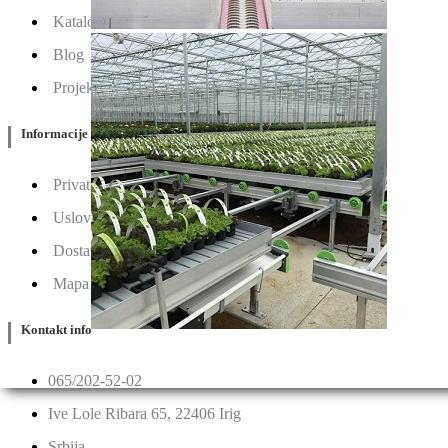
Katalozi
Blog
Projektovanje / Izgradnja
Informacije
Privatnost & Kolačići
Uslovi Korišćenja
Dostava & Povraćaj
Mapa
Kontakt info
065/202-52-02
Ive Lole Ribara 65, 22406 Irig
Srbija