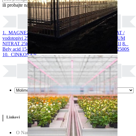
ili probajte naprednu:
pretragu
1. MAGNEZIJUM SULFAT 25kg
2. AMONIUM SULFAT /
vodotopivi 25kg
3. KALIJUM SULFAT 25kg
4. KALCIJUM
NITRAT 25kg
5. ARDENDO
6. BIG BEEF
7. Acoustic 1l
8.
Bely acid 15-10-25 + 2MgO+ Me 25kg
9. BUCHAREST 2500S
10. CINKOSAN
Linkovi
O Nama