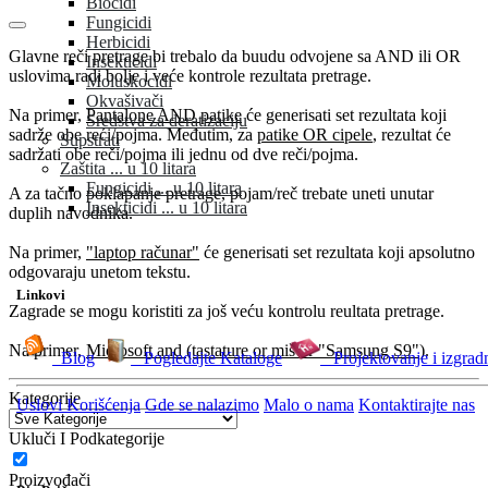
Biocidi
Fungicidi
Herbicidi
Glavne reči pretrage bi trebalo da buudu odvojene sa AND ili OR
Insekticidi
uslovima radi bolje i veće kontrole rezultata pretrage.
Moluskocidi
Okvašivači
Na primer,
Pantalone AND patike
će generisati set rezultata koji
Sredstva za deratizaciju
sadrže obe reći/pojma. Međutim, za
patike OR cipele
, rezultat će
Supstrati
sadržati obe reči/pojma ili jednu od dve reči/pojma.
Zaštita ... u 10 litara
Fungicidi ... u 10 litara
A za tačno poklapanje pretrage, pojam/reč trebate uneti unutar
Insekticidi ... u 10 litara
duplih navodnika.
Na primer,
"laptop računar"
će generisati set rezultata koji apsolutno
odgovaraju unetom tekstu.
Linkovi
Zagrade se mogu koristiti za još veću kontrolu reultata pretrage.
Na primer,
Microsoft and (tastature or miš or "Samsung S9")
.
Blog
Pogledajte Kataloge
Projektovanje i izgrad
Kategorije
Uslovi Korišćenja
Gde se nalazimo
Malo o nama
Kontaktirajte nas
Ukluči I Podkategorije
Proizvođači