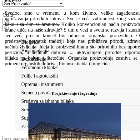
Bio Priča
Svedoci smo u vremenu u kom živimo, velike zagađenosti
Cena
narušavanja prirodnih tokova. Sve je veća zabrinutost zbog sazna
kako i sa čim se hranimo. Koliko konvencionlan način proizvod
hrane utiče na naše zdravlje? S tim u vezi u svetu se razvija i zauz
sve veći prostor koncet bio odnosno organska proizvidnja. 
predstavlja povratak tradiciji koja nas približava prirodi, zdra
Bio priča
načinu življenja. Ideja je proizvesti hranu što prirodniju bez upotr
Biostimulacija
pesticida, mineralnih đubriva ... aktiviranjem prirodne otporno
biljaka na bolesti i štetočine. Organska proizvodnja zasniva se
Dezinfekcija
primeni organskih đubriva, bio insekticida i fungicida.
Feromoni i klopke
Folije i agrotekstili
Oprema i instrumenti
Semena povrća
Projektovanje i Izgradnja
Sredstva za ishranu biljaka
Sredstva za zaštitu biljaka
Supstrati
Zaštita ... u 10 litara