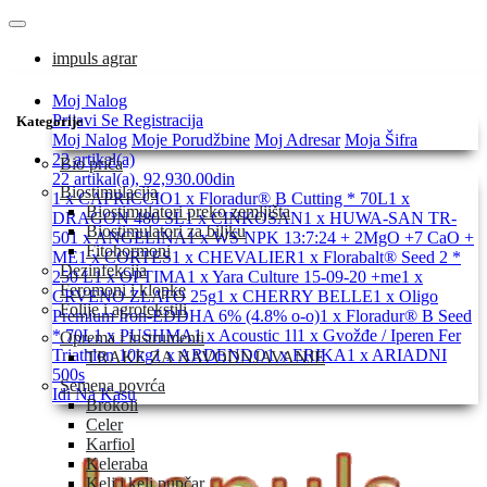
impuls agrar
Moj Nalog
Prijavi Se
Registracija
Kategorije
Moj Nalog
Moje Porudžbine
Moj Adresar
Moja Šifra
22 artikal(a)
Bio priča
22 artikal(a), 92,930.00din
Biostimulacija
1 x CAPRICCIO
1 x Floradur® B Cutting * 70L
1 x
Biostimulatori preko zemljišta
DRAGON 480 SL
1 x CINKOSAN
1 x HUWA-SAN TR-
Biostimulatori za biljku
50
1 x ANGELINA
1 x WS NPK 13:7:24 + 2MgO +7 CaO +
Fitohormoni
ME
1 x CORTES
1 x CHEVALIER
1 x Florabalt® Seed 2 *
Dezinfekcija
250 L
1 x OPTIMA
1 x Yara Culture 15-09-20 +me
1 x
Feromoni i klopke
CRVENO ZLATO 25g
1 x CHERRY BELLE
1 x Oligo
Folije i agrotekstili
Premium Iron-EDDHA 6% (4.8% o-o)
1 x Floradur® B Seed
* 70L
1 x PUSHMA
1 x Acoustic 1l
1 x Gvožđe / Iperen Fer
Oprema i instrumenti
Triathlon 10kg
1 x ARDENDO
1 x ERIKA
1 x ARIADNI
TRAKE ZA NAVODNJAVANJE
500s
Semena povrća
Idi Na Kasu
Brokoli
Celer
Karfiol
Keleraba
Kelj i kelj pupčar