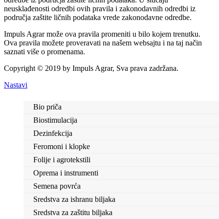
neusklađenosti odredbi ovih pravila i zakonodavnih odredbi iz
područja zaštite ličnih podataka vrede zakonodavne odredbe.
Impuls Agrar može ova pravila promeniti u bilo kojem trenutku.
Ova pravila možete proveravati na našem websajtu i na taj način
saznati više o promenama.
Copyright © 2019 by Impuls Agrar, Sva prava zadržana.
Nastavi
Bio priča
Biostimulacija
Dezinfekcija
Feromoni i klopke
Folije i agrotekstili
Oprema i instrumenti
Semena povrća
Sredstva za ishranu biljaka
Sredstva za zaštitu biljaka