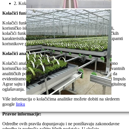
2. Kolačiće analitike
Kolačići funkcionalnosti
Kolačići funkcionalnosti nam pomažu da unapredimo vaše
korisničko iskustvo prilikom posete našem sajtu. Primera radi,
kolačići funkcionalnosti omogućavaju uporedni prikaz tehničkih
karakteristika dva ili više proizvoda i omogućavaju sajtu da upamti
korisnikove preferencije.
Kolačići analitike
Kolačići analitike nam omogućavaju da unapredimo sveukupno
korisničko iskustvo na Impuls Agrar sajtu prikupljanjem relevantnih
analitičkih podataka. Takođe, kolačići analitike nam pomažu da
evidentiramo i zabeležimo poteškoće koje ste imali pri poseti Impuls
Agrar sajtu i pokazuju nam performanse i efektnost našeg digitalnog
oglašavanja.
Više informacija o kolačićima analitike možete dobiti na sledeem
google
linku
Pravne informacije:
Odredbe ovih pravila dopunjavaju i ne poništavaju zakonodavne
odredbe iz područja zaštite ličnih podataka. U slučaju