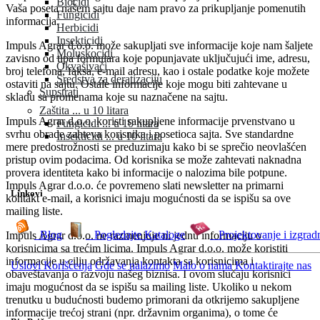
Biocidi
Vaša poseta našem sajtu daje nam pravo za prikupljanje pomenutih
Fungicidi
informacija.
Herbicidi
Insekticidi
Impuls Agrar d.o.o. može sakupljati sve informacije koje nam šaljete
Moluskocidi
zavisno od tipa formulara koje popunjavate uključujući ime, adresu,
Okvašivači
broj telefona, faksa, e-mail adresu, kao i ostale podatke koje možete
Sredstva za deratizaciju
ostaviti na sajtu. Ostale informacije koje mogu biti zahtevane u
Supstrati
skladu sa promenama koje su naznačene na sajtu.
Zaštita ... u 10 litara
Impuls Agrar d.o.o. koristi sakupljene informacije prvenstvano u
Fungicidi ... u 10 litara
svrhu obrade zahteva korisnika i posetioca sajta. Sve standardne
Insekticidi ... u 10 litara
mere predostrožnosti se preduzimaju kako bi se sprečio neovlašćen
pristup ovim podacima. Od korisnika se može zahtevati naknadna
provera identiteta kako bi informacije o nalozima bile potpune.
Impuls Agrar d.o.o. će povremeno slati newsletter na primarni
Linkovi
kontakt e-mail, a korisnici imaju mogućnosti da se ispišu sa ove
mailing liste.
Blog
Pogledajte Kataloge
Projektovanje i izgrad
Impuls Agrar d.o.o. ne razmenjuje ni jednu informaciju o
korisnicima sa trećim licima. Impuls Agrar d.o.o. može koristiti
informacije u cilju održavanja kontakta sa korisnicima i
Uslovi Korišćenja
Gde se nalazimo
Malo o nama
Kontaktirajte nas
obaveštavanja o razvoju našeg biznisa. I ovom slučaju korisnici
imaju mogućnost da se ispišu sa mailing liste. Ukoliko u nekom
trenutku u budućnosti budemo primorani da otkrijemo sakupljene
informacije trećoj strani (npr. državnim organima), o tome će