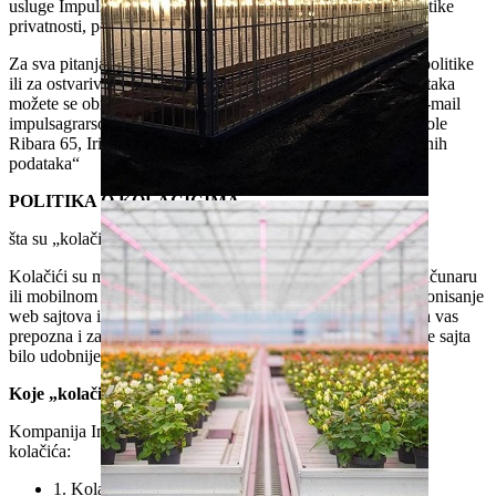
usluge Impuls Agrar d.o.o. nakon bilo koje nove verzije politike
privatnosti, podrazumeva se da je istu prihvatio kao važeću.
Za sva pitanja, zahteve ili pritužbe u vezi sa primenom ove politike
ili za ostvarivanje Vaših prava vezanih za zaštitu ličnih podataka
možete se obratiti kontakt osobi za zaštitu ličnih podataka: e-mail
impulsagrarsovljak@gmail.com, adresa: Impuls Agrar Ive Lole
Ribara 65, Irig, sa napomenom „Kontakt osobi za zaštitu ličnih
podataka“
POLITIKA O KOLAČIĆIMA
šta su „kolačići“?
Kolačići su mali tekstualni fajlovi koji se čuvaju na vašem računaru
ili mobilnom uređaju. Kolačići obezbeđuju efikasnije funkcionisanje
web sajtova i stranica. Kolačići omogućavaju našem sajtu da vas
prepozna i zapamti važne informacije kako bi vam korišćenje sajta
bilo udobnije.
Koje „kolačiće“ koristimo?
Kompanija Impuls Agrar na svom web sajtu koristi dva tipa
kolačića:
1. Kolačiće funkcionalnosti