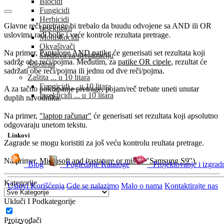
Biocidi
Fungicidi
Herbicidi
Glavne reči pretrage bi trebalo da buudu odvojene sa AND ili OR
Insekticidi
uslovima radi bolje i veće kontrole rezultata pretrage.
Moluskocidi
Okvašivači
Na primer,
Pantalone AND patike
će generisati set rezultata koji
Sredstva za deratizaciju
sadrže obe reći/pojma. Međutim, za
patike OR cipele
, rezultat će
Supstrati
sadržati obe reči/pojma ili jednu od dve reči/pojma.
Zaštita ... u 10 litara
Fungicidi ... u 10 litara
A za tačno poklapanje pretrage, pojam/reč trebate uneti unutar
Insekticidi ... u 10 litara
duplih navodnika.
Na primer,
"laptop računar"
će generisati set rezultata koji apsolutno
odgovaraju unetom tekstu.
Linkovi
Zagrade se mogu koristiti za još veću kontrolu reultata pretrage.
Na primer,
Microsoft and (tastature or miš or "Samsung S9")
.
Blog
Pogledajte Kataloge
Projektovanje i izgrad
Kategorije
Uslovi Korišćenja
Gde se nalazimo
Malo o nama
Kontaktirajte nas
Ukluči I Podkategorije
Proizvođači