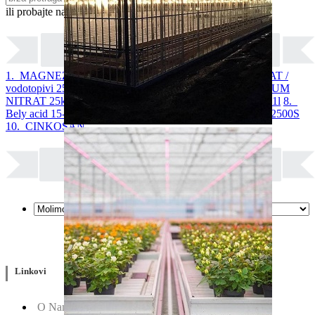
ili probajte naprednu:
pretragu
1. MAGNEZIJUM SULFAT 25kg
2. AMONIUM SULFAT /
vodotopivi 25kg
3. KALIJUM SULFAT 25kg
4. KALCIJUM
NITRAT 25kg
5. ARDENDO
6. BIG BEEF
7. Acoustic 1l
8.
Bely acid 15-10-25 + 2MgO+ Me 25kg
9. BUCHAREST 2500S
10. CINKOSAN
Linkovi
O Nama