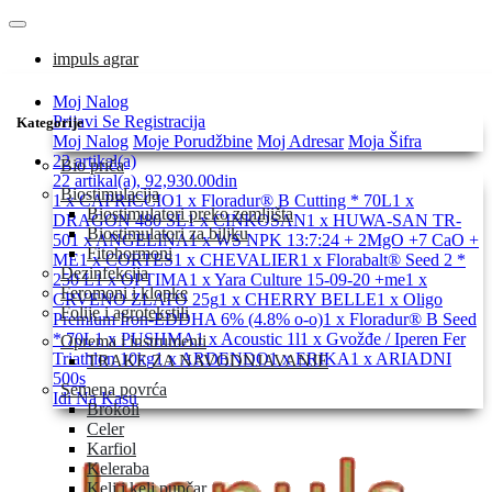
impuls agrar
Moj Nalog
Prijavi Se
Registracija
Kategorije
Moj Nalog
Moje Porudžbine
Moj Adresar
Moja Šifra
22 artikal(a)
Bio priča
22 artikal(a), 92,930.00din
Biostimulacija
1 x CAPRICCIO
1 x Floradur® B Cutting * 70L
1 x
Biostimulatori preko zemljišta
DRAGON 480 SL
1 x CINKOSAN
1 x HUWA-SAN TR-
Biostimulatori za biljku
50
1 x ANGELINA
1 x WS NPK 13:7:24 + 2MgO +7 CaO +
Fitohormoni
ME
1 x CORTES
1 x CHEVALIER
1 x Florabalt® Seed 2 *
Dezinfekcija
250 L
1 x OPTIMA
1 x Yara Culture 15-09-20 +me
1 x
Feromoni i klopke
CRVENO ZLATO 25g
1 x CHERRY BELLE
1 x Oligo
Folije i agrotekstili
Premium Iron-EDDHA 6% (4.8% o-o)
1 x Floradur® B Seed
* 70L
1 x PUSHMA
1 x Acoustic 1l
1 x Gvožđe / Iperen Fer
Oprema i instrumenti
Triathlon 10kg
1 x ARDENDO
1 x ERIKA
1 x ARIADNI
TRAKE ZA NAVODNJAVANJE
500s
Semena povrća
Idi Na Kasu
Brokoli
Celer
Karfiol
Keleraba
Kelj i kelj pupčar