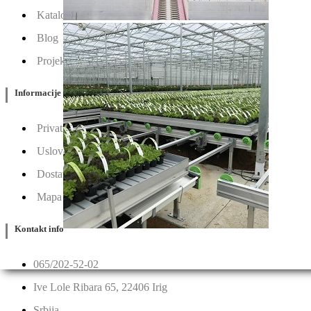
Katalozi
Blog
Projektovanje / Izgradnja
Informacije
Privatnost & Kolačići
Uslovi Korišćenja
Dostava & Povraćaj
Mapa
Kontakt info
065/202-52-02
Ive Lole Ribara 65, 22406 Irig
Srbija