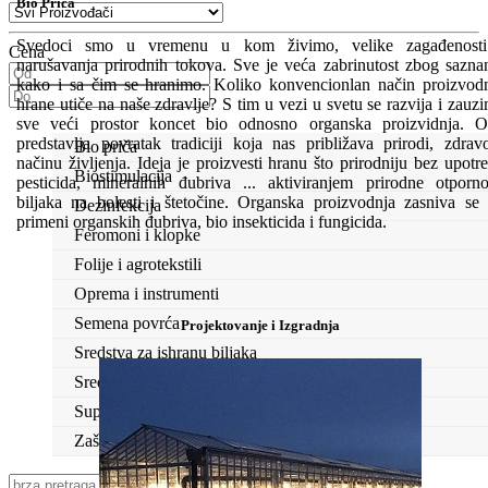
Bio Priča
Svedoci smo u vremenu u kom živimo, velike zagađenosti
Cena
narušavanja prirodnih tokova. Sve je veća zabrinutost zbog sazna
kako i sa čim se hranimo. Koliko konvencionlan način proizvod
hrane utiče na naše zdravlje? S tim u vezi u svetu se razvija i zauz
sve veći prostor koncet bio odnosno organska proizvidnja. 
predstavlja povratak tradiciji koja nas približava prirodi, zdra
Bio priča
načinu življenja. Ideja je proizvesti hranu što prirodniju bez upotr
Biostimulacija
pesticida, mineralnih đubriva ... aktiviranjem prirodne otporno
biljaka na bolesti i štetočine. Organska proizvodnja zasniva se
Dezinfekcija
primeni organskih đubriva, bio insekticida i fungicida.
Feromoni i klopke
Folije i agrotekstili
Oprema i instrumenti
Semena povrća
Projektovanje i Izgradnja
Sredstva za ishranu biljaka
Sredstva za zaštitu biljaka
Supstrati
Zaštita ... u 10 litara