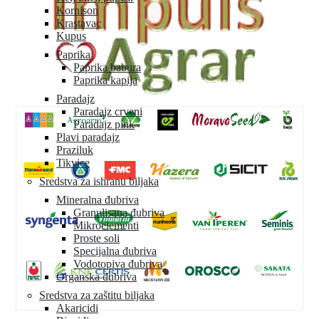
Kornison
Krastavac
Kupus
Paprika
Paprika babura
Paprika kapija
Paradajz
Paradajz crveni
Paradajz pink
Plavi paradajz
Praziluk
Tikvice
Sredstva za ishranu biljaka
Mineralna đubriva
Granulisana đubriva
Mikroelementi
Proste soli
Specijalna đubriva
Vodotopiva đubriva
Organska đubriva
Sredstva za zaštitu biljaka
Akaricidi