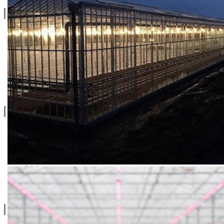
Informacije
Privatnost & Kolačići
Uslovi Korišćenja
Dostava & Povraćaj
Mapa
Kontakt info
065/202-52-02
Ive Lole Ribara 65, 22406 Irig
Srbija
Kontaktirajte nas
Social