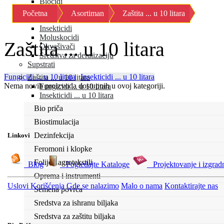
Biocidi
Fungicidi
Početna
Asortiman
Zaštita ... u 10 litara
Herbicidi
Insekticidi
Moluskocidi
Zaštita ... u 10 litara
Okvašivači
Sredstva za deratizaciju
Supstrati
Fungicidi ... u 10 litara
Insekticidi ... u 10 litara
Zaštita ... u 10 litara
Nema novih proizvoda dostupnih u ovoj kategoriji.
Fungicidi ... u 10 litara
Insekticidi ... u 10 litara
Bio priča
Biostimulacija
Dezinfekcija
Linkovi
Feromoni i klopke
Folije i agrotekstili
Blog
Pogledajte Kataloge
Projektovanje i izgrad
Oprema i instrumenti
Uslovi Korišćenja
Gde se nalazimo
Malo o nama
Kontaktirajte nas
Semena povrća
Sredstva za ishranu biljaka
Sredstva za zaštitu biljaka