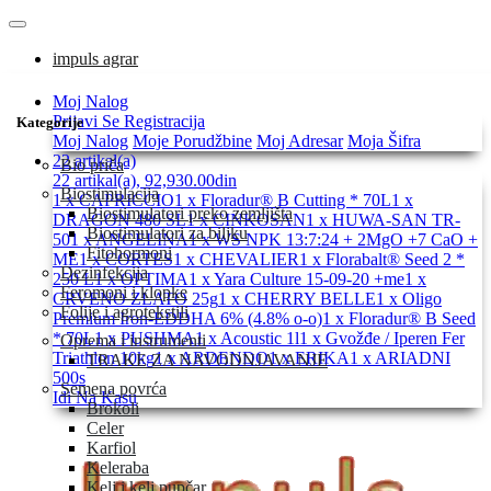
impuls agrar
Moj Nalog
Prijavi Se
Registracija
Kategorije
Moj Nalog
Moje Porudžbine
Moj Adresar
Moja Šifra
22 artikal(a)
Bio priča
22 artikal(a), 92,930.00din
Biostimulacija
1 x CAPRICCIO
1 x Floradur® B Cutting * 70L
1 x
Biostimulatori preko zemljišta
DRAGON 480 SL
1 x CINKOSAN
1 x HUWA-SAN TR-
Biostimulatori za biljku
50
1 x ANGELINA
1 x WS NPK 13:7:24 + 2MgO +7 CaO +
Fitohormoni
ME
1 x CORTES
1 x CHEVALIER
1 x Florabalt® Seed 2 *
Dezinfekcija
250 L
1 x OPTIMA
1 x Yara Culture 15-09-20 +me
1 x
Feromoni i klopke
CRVENO ZLATO 25g
1 x CHERRY BELLE
1 x Oligo
Folije i agrotekstili
Premium Iron-EDDHA 6% (4.8% o-o)
1 x Floradur® B Seed
* 70L
1 x PUSHMA
1 x Acoustic 1l
1 x Gvožđe / Iperen Fer
Oprema i instrumenti
Triathlon 10kg
1 x ARDENDO
1 x ERIKA
1 x ARIADNI
TRAKE ZA NAVODNJAVANJE
500s
Semena povrća
Idi Na Kasu
Brokoli
Celer
Karfiol
Keleraba
Kelj i kelj pupčar