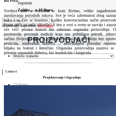
Bio Priča
Supstrati
Zaštita ... u 10 litara
Svedoci smo u vremenu u kom živimo, velike zagađenosti
narušavanja prirodnih tokova. Sve je veća zabrinutost zbog sazna
kako i sa čim se hranimo. Koliko konvencionlan način proizvod
hrane utiče na naše zdravlje? S tim u vezi u svetu se razvija i zauz
ili probajte naprednu:
pretragu
sve veći prostor koncet bio odnosno organska proizvidnja. 
predstavlja povratak tradiciji koja nas približava prirodi, zdra
načinu življenja. Ideja je proizvesti hranu što prirodniju bez upotr
pesticida, mineralnih đubriva ... aktiviranjem prirodne otporno
biljaka na bolesti i štetočine. Organska proizvodnja zasniva se
primeni organskih đubriva, bio insekticida i fungicida.
Linkovi
Projektovanje i Izgradnja
O Nama
Katalozi
Blog
Projektovanje / Izgradnja