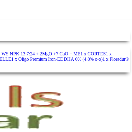
x WS NPK 13:7:24 + 2MgO +7 CaO + ME
1 x CORTES
1 x
BELLE
1 x Oligo Premium Iron-EDDHA 6% (4.8% o-o)
1 x Floradur®