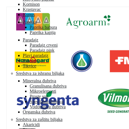
Kornison
Krastavac
Kupus
Paprika
Paprika babura
Paprika kapija
Paradajz
Paradajz crveni
Paradajz pink
Plavi paradajz
Praziluk
Tikvice
Sredstva za ishranu biljaka
Mineralna đubriva
Granulisana đubriva
Mikroelementi
Proste soli
Specijalna đubriva
Vodotopiva đubriva
Organska đubriva
Sredstva za zaštitu biljaka
Akaricidi