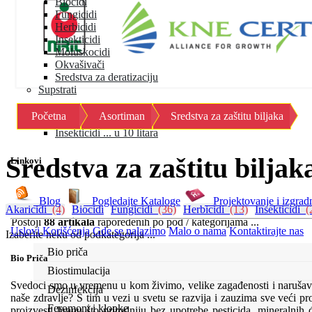
Biocidi
Fungicidi
Herbicidi
Insekticidi
Moluskocidi
Okvašivači
Sredstva za deratizaciju
Supstrati
Zaštita ... u 10 litara
Početna
Asortiman
Sredstva za zaštitu biljaka
Fungicidi ... u 10 litara
Insekticidi ... u 10 litara
Sredstva za zaštitu biljak
Linkovi
Blog
Pogledajte Kataloge
Projektovanje i izgrad
Akaricidi
(4)
Biocidi
Fungicidi
(36)
Herbicidi
(13)
Insekticidi
(2
Postoji
88 artikala
rapoređenih po pod / kategorijama ...
Uslovi Korišćenja
Gde se nalazimo
Malo o nama
Kontaktirajte nas
Izaberite neku od podkategorija ...
Bio priča
Bio Priča
Biostimulacija
Svedoci smo u vremenu u kom živimo, velike zagađenosti i narušava
Dezinfekcija
naše zdravlje? S tim u vezi u svetu se razvija i zauzima sve veći pr
Feromoni i klopke
proizvesti hranu što prirodniju bez upotrebe pesticida, mineralnih 