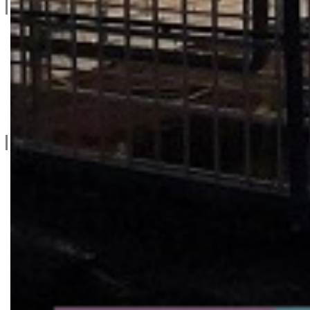
Kontakt info
065/202-52-02
Ive Lole Ribara 65, 22406 Irig
Srbija
Kontaktirajte nas
Social
facebook