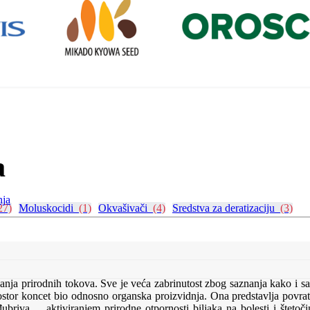
a
nja
7)
Moluskocidi
(1)
Okvašivači
(4)
Sredstva za deratizaciju
(3)
nja prirodnih tokova. Sve je veća zabrinutost zbog saznanja kako i s
ostor koncet bio odnosno organska proizvidnja. Ona predstavlja povratak
đubriva ... aktiviranjem prirodne otpornosti biljaka na bolesti i štet