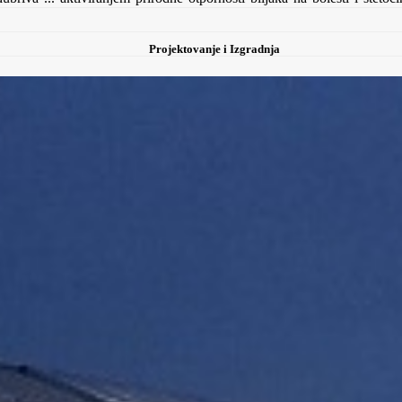
Projektovanje i Izgradnja
 1 lit
5. INEX
6. PREVENT 80 WP
7. FUTOCID EC
8. MIDO 