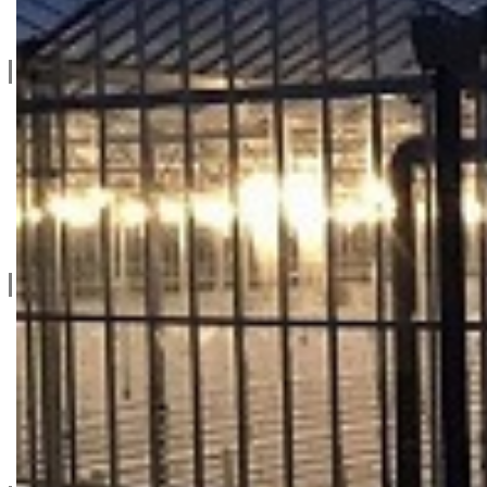
Linkovi
O Nama
Katalozi
Blog
Projektovanje / Izgradnja
Informacije
Privatnost & Kolačići
Uslovi Korišćenja
Dostava & Povraćaj
Mapa