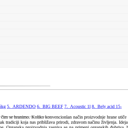
5kg
5. ARDENDO
6. BIG BEEF
7. Acoustic 1l
8. Bely acid 15-
a čim se hranimo. Koliko konvencionlan način proizvodnje hrane utiče
 tradiciji koja nas približava prirodi, zdravom načinu življenja. Ideja
očine. Organska proizvodnja zasniva se na primeni organskih đubriva, 