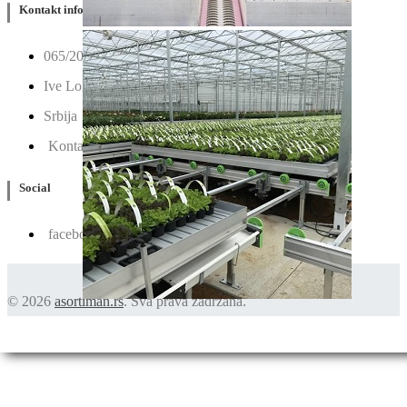
Kontakt info
065/202-52-02
Ive Lole Ribara 65, 22406 Irig
Srbija
Kontaktirajte nas
Social
facebook
© 2026
asortiman.rs
. Sva prava zadržana.