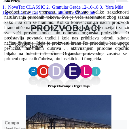
Bio Priča
1. NovaTec CLASSIC
2. Granular Grade 12-10-18
3. Yara Mila
Svedoci smo u vremenu u kom živimo, velike zagađenosti
Tiger 15:15:15+15s
4. Yara Culture 15-09-20 +me
narušavanja prirodnih tokova. Sve je veća zabrinutost zbog sazna
kako i sa čim se hranimo. Koliko konvencionlan način proizvod
hrane utiče na naše zdravlje? S tim u vezi u svetu se razvija i zauz
sve veći prostor koncet bio odnosno organska proizvidnja. 
predstavlja povratak tradiciji koja nas približava prirodi, zdra
načinu življenja. Ideja je proizvesti hranu što prirodniju bez upotr
pesticida, mineralnih đubriva ... aktiviranjem prirodne otporno
biljaka na bolesti i štetočine. Organska proizvodnja zasniva se
primeni organskih đubriva, bio insekticida i fungicida.
Projektovanje i Izgradnja
Compo
Drugi Proizvodi od Compo