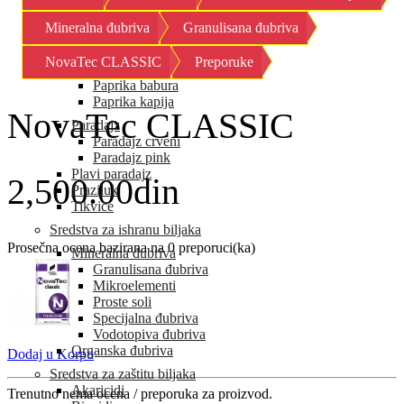
Kornison
Mineralna đubriva
Granulisana đubriva
Krastavac
Kupus
NovaTec CLASSIC
Preporuke
Paprika
Paprika babura
Paprika kapija
NovaTec CLASSIC
Paradajz
Paradajz crveni
Paradajz pink
Plavi paradajz
2,500.00din
Praziluk
Tikvice
Sredstva za ishranu biljaka
Prosečna ocena bazirana na 0 preporuci(ka)
Mineralna đubriva
Granulisana đubriva
Mikroelementi
Proste soli
Specijalna đubriva
Vodotopiva đubriva
Organska đubriva
Dodaj u Korpu
Sredstva za zaštitu biljaka
Akaricidi
Trenutno nema ocena / preporuka za proizvod.