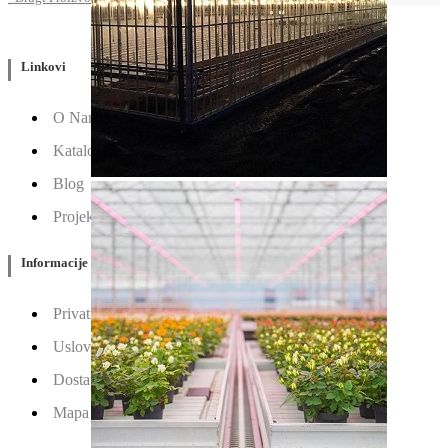
Linkovi
O Nama
Katalozi
Blog
Projektovanje / Izgradnja
Informacije
Privatnost & Kolačići
Uslovi Korišćenja
Dostava & Povraćaj
Mapa