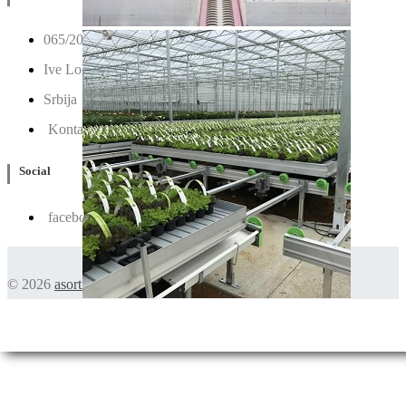
065/202-52-02
Ive Lole Ribara 65, 22406 Irig
Srbija
Kontaktirajte nas
Social
facebook
© 2026
asortiman.rs
. Sva prava zadržana.