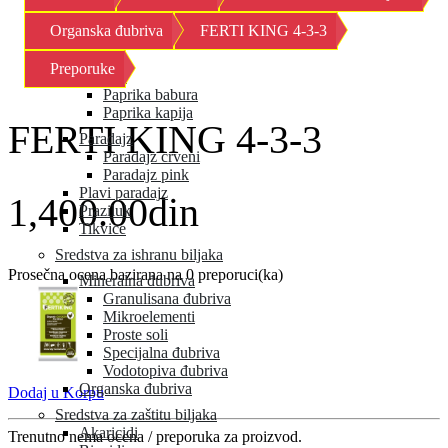
Kornison
Organska đubriva
FERTI KING 4-3-3
Krastavac
Kupus
Preporuke
Paprika
Paprika babura
Paprika kapija
FERTI KING 4-3-3
Paradajz
Paradajz crveni
Paradajz pink
Plavi paradajz
1,400.00din
Praziluk
Tikvice
Sredstva za ishranu biljaka
Prosečna ocena bazirana na 0 preporuci(ka)
Mineralna đubriva
Granulisana đubriva
Mikroelementi
Proste soli
Specijalna đubriva
Vodotopiva đubriva
Organska đubriva
Dodaj u Korpu
Sredstva za zaštitu biljaka
Akaricidi
Trenutno nema ocena / preporuka za proizvod.