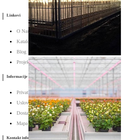
Linkovi
O Nama
Katalozi
Blog
Projektovanje / Izgradnja
Informacije
Privatnost & Kolačići
Uslovi Korišćenja
Dostava & Povraćaj
Mapa
Kontakt info