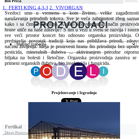
Bio Priča
1. FERTI KING 4-3-3
2. VIVORGAN
Svedoci smo u vremenu u kom živimo, velike zagađenosti
narušavanja prirodnih tokova. Sve je veća zabrinutost zbog sazna
kako i sa čim se hranimo. Koliko konvencionlan način proizvod
hrane utiče na naše zdravlje? S tim u vezi u svetu se razvija i zauz
sve veći prostor koncet bio odnosno organska proizvidnja. 
predstavlja povratak tradiciji koja nas približava prirodi, zdra
načinu življenja. Ideja je proizvesti hranu što prirodniju bez upotr
pesticida, mineralnih đubriva ... aktiviranjem prirodne otporno
biljaka na bolesti i štetočine. Organska proizvodnja zasniva se
primeni organskih đubriva, bio insekticida i fungicida.
Projektovanje i Izgradnja
Fertikal
Drugi Proizvodi od Fertikal