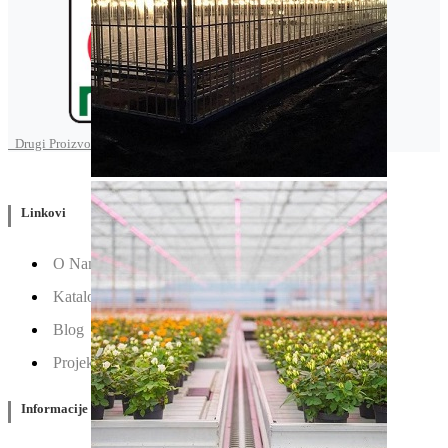
Drugi Proizvodi od Nirit seeds
Linkovi
O Nama
Katalozi
Blog
Projektovanje / Izgradnja
Informacije