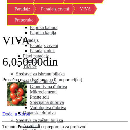
Kornison
Paradajz
Paradajz crveni
VIVA
Krastavac
Kupus
Preporuke
Paprika
Paprika babura
Paprika kapija
VIVA
Paradajz
Paradajz crveni
Paradajz pink
Plavi paradajz
6,050.00din
Praziluk
Tikvice
Sredstva za ishranu biljaka
Prosečna ocena bazirana na 0 preporuci(ka)
Mineralna đubriva
Granulisana đubriva
Mikroelementi
Proste soli
Specijalna đubriva
Vodotopiva đubriva
Organska đubriva
Dodaj u Korpu
Sredstva za zaštitu biljaka
Akaricidi
Trenutno nema ocena / preporuka za proizvod.