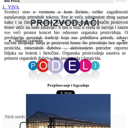
Bio Priča
1. VIVA
Svedoci smo u vremenu u kom živimo, velike zagađenosti
narušavanja prirodnih tokova. Sve je veća zabrinutost zbog sazna
kako i sa čim se hranimo. Koliko konvencionlan način proizvod
hrane utiče na naše zdravlje? S tim u vezi u svetu se razvija i zauz
sve veći prostor koncet bio odnosno organska proizvidnja. 
predstavlja povratak tradiciji koja nas približava prirodi, zdra
načinu življenja. Ideja je proizvesti hranu što prirodniju bez upotr
pesticida, mineralnih đubriva ... aktiviranjem prirodne otporno
biljaka na bolesti i štetočine. Organska proizvodnja zasniva se
primeni organskih đubriva, bio insekticida i fungicida.
Projektovanje i Izgradnja
Nirit seeds