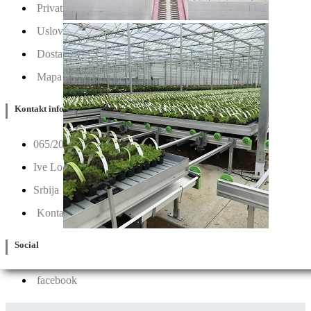
Privatnost & Kolačići
Uslovi Korišćenja
Dostava & Povraćaj
Mapa
Kontakt info
065/202-52-02
Ive Lole Ribara 65, 22406 Irig
Srbija
Kontaktirajte nas
Social
facebook