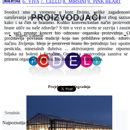
Bio Priča
BOBCAT
6. VIVA
7. CELLO
8. MIRSINI
9. PINK HEART
Svedoci smo u vremenu u kom živimo, velike zagađenosti
narušavanja prirodnih tokova. Sve je veća zabrinutost zbog sazna
kako i sa čim se hranimo. Koliko konvencionlan način proizvod
hrane utiče na naše zdravlje? S tim u vezi u svetu se razvija i zauz
sve veći prostor koncet bio odnosno organska proizvidnja. 
predstavlja povratak tradiciji koja nas približava prirodi, zdra
načinu življenja. Ideja je proizvesti hranu što prirodniju bez upotr
pesticida, mineralnih đubriva ... aktiviranjem prirodne otporno
biljaka na bolesti i štetočine. Organska proizvodnja zasniva se
primeni organskih đubriva, bio insekticida i fungicida.
Projektovanje i Izgradnja
Seminis
Najpoznatija semenska kuća povrća na svetu.