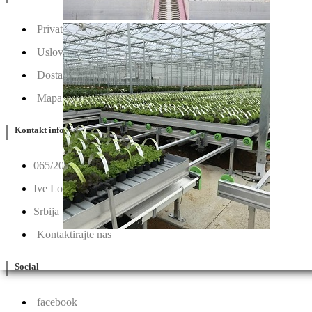
Privatnost & Kolačići
Uslovi Korišćenja
Dostava & Povraćaj
Mapa
Kontakt info
065/202-52-02
Ive Lole Ribara 65, 22406 Irig
Srbija
Kontaktirajte nas
Social
facebook