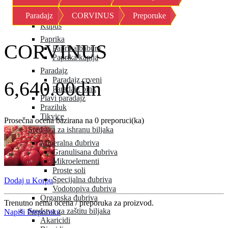
Kornison
Paradajz
CORVINUS
Preporuke
Krastavac
Kupus
Paprika
CORVINUS
Paprika babura
Paprika kapija
Paradajz
Paradajz crveni
6,640.00din
Paradajz pink
Plavi paradajz
Praziluk
Tikvice
Prosečna ocena bazirana na 0 preporuci(ka)
Sredstva za ishranu biljaka
Mineralna đubriva
Granulisana đubriva
Mikroelementi
Proste soli
Specijalna đubriva
Dodaj u Korpu
Vodotopiva đubriva
Organska đubriva
Trenutno nema ocena / preporuka za proizvod.
Sredstva za zaštitu biljaka
Napiši Preporuku
Akaricidi