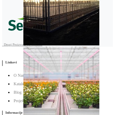
Drugi Proizvodi od Seminis
Linkovi
O Nama
Katalozi
Blog
Projektovanje / Izgradnja
Informacije