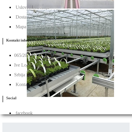
Uslovi Korišćenja
Dostava & Povraćaj
Mapa
Kontakt info
065/202-52-02
Ive Lole Ribara 65, 22406 Irig
Srbija
Kontaktirajte nas
Social
facebook