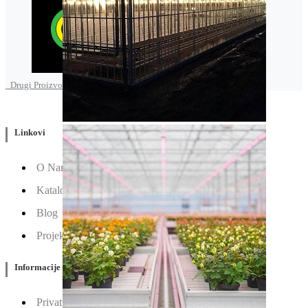
Drugi Proizvodi od Enza zaden
Linkovi
O Nama
Katalozi
Blog
Projektovanje / Izgradnja
Informacije
Privatnost & Kolačići