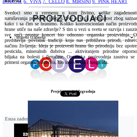
Bio Priča
BOBCAT
6. VIVA
7. CELLO
8. MIRSINI
9. PINK HEART
Svedoci smo u vremenu u kom živimo, velike zagađenosti
narušavanja prirodnih tokova. Sve je veća zabrinutost zbog sazna
kako i sa čim se hranimo. Koliko konvencionlan način proizvod
hrane utiče na naše zdravlje? S tim u vezi u svetu se razvija i zauz
sve veći prostor koncet bio odnosno organska proizvidnja. 
predstavlja povratak tradiciji koja nas približava prirodi, zdra
načinu življenja. Ideja je proizvesti hranu što prirodniju bez upotr
pesticida, mineralnih đubriva ... aktiviranjem prirodne otporno
biljaka na bolesti i štetočine. Organska proizvodnja zasniva se
primeni organskih đubriva, bio insekticida i fungicida.
Projektovanje i Izgradnja
Enza zaden