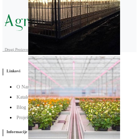
Drugi Proizvodi od Agroarm
Linkovi
O Nama
Katalozi
Blog
Projektovanje / Izgradnja
Informacije