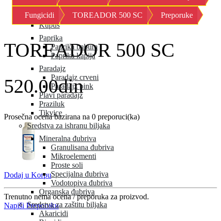
Kornison
Fungicidi
TOREADOR 500 SC
Preporuke
Krastavac
Kupus
Paprika
TOREADOR 500 SC
Paprika babura
Paprika kapija
Paradajz
Paradajz crveni
520.00din
Paradajz pink
Plavi paradajz
Praziluk
Tikvice
Prosečna ocena bazirana na 0 preporuci(ka)
Sredstva za ishranu biljaka
Mineralna đubriva
Granulisana đubriva
Mikroelementi
Proste soli
Specijalna đubriva
Dodaj u Korpu
Vodotopiva đubriva
Organska đubriva
Trenutno nema ocena / preporuka za proizvod.
Sredstva za zaštitu biljaka
Napiši Preporuku
Akaricidi