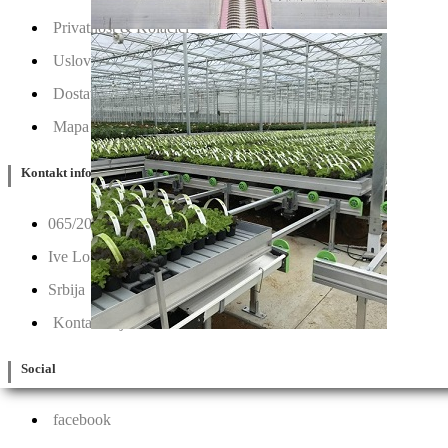
Privatnost & Kolačići
Uslovi Korišćenja
Dostava & Povraćaj
Mapa
Kontakt info
065/202-52-02
Ive Lole Ribara 65, 22406 Irig
Srbija
Kontaktirajte nas
Social
facebook