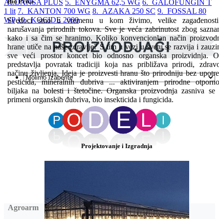
Bio Priča
ALIJANSA PLUS
5. ENYGMA 62,5 WG
6. GALOFUNGIN T
1 lit
7. KANTON 700 WG
8. AZAKA 250 SC
9. FOSSAL 80
WP
10. KOCIDE 2000
Svedoci smo u vremenu u kom živimo, velike zagađenosti
narušavanja prirodnih tokova. Sve je veća zabrinutost zbog sazna
kako i sa čim se hranimo. Koliko konvencionlan način proizvod
hrane utiče na naše zdravlje? S tim u vezi u svetu se razvija i zauz
sve veći prostor koncet bio odnosno organska proizvidnja. 
predstavlja povratak tradiciji koja nas približava prirodi, zdra
načinu življenja. Ideja je proizvesti hranu što prirodniju bez upotr
pesticida, mineralnih đubriva ... aktiviranjem prirodne otporno
biljaka na bolesti i štetočine. Organska proizvodnja zasniva se
primeni organskih đubriva, bio insekticida i fungicida.
Projektovanje i Izgradnja
Agroarm