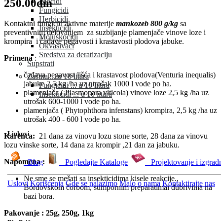
250.00din
Biocidi
Fungicidi
Herbicidi
Kontaktni fungicid aktivne materije
mankozeb 800 g/kg
sa
Insekticidi
preventivnim delovanjem za suzbijanje plamenjače vinove loze i
Moluskocidi
krompira i čađave pegavosti i krastavosti plodova jabuke.
Okvašivači
Sredstva za deratizaciju
Primena
:
Supstrati
čađava pegavost lišća i krastavost plodova(Venturia inequalis)
Zaštita ... u 10 litara
jabuke 2,5 kg /ha uz utrošak 1000 l vode po ha.
Fungicidi ... u 10 litara
plamenjača ( Plasmopara viticola) vinove loze 2,5 kg /ha uz
Insekticidi ... u 10 litara
utrošak 600-1000 l vode po ha.
plamenjača ( Phytophthora infenstans) krompira, 2,5 kg /ha uz
utrošak 400 - 600 l vode po ha.
Linkovi
Karenca:
21 dana za vinovu lozu stone sorte, 28 dana za vinovu
lozu vinske sorte, 14 dana za krompir ,21 dan za jabuku.
Napomena :
Blog
Pogledajte Kataloge
Projektovanje i izgrad
Ne sme se mešati sa insekticidima kisele reakcije.,
Uslovi Korišćenja
Gde se nalazimo
Malo o nama
Kontaktirajte nas
Bordovskom čorbom, sumpornim preparatimai đubrivima na
bazi bora.
Pakovanje : 25g, 250g, 1kg