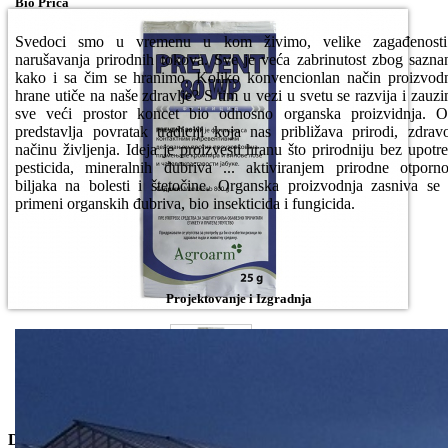
Bio Priča
Svedoci smo u vremenu u kom živimo, velike zagađenosti
narušavanja prirodnih tokova. Sve je veća zabrinutost zbog sazna
kako i sa čim se hranimo. Koliko konvencionlan način proizvod
hrane utiče na naše zdravlje? S tim u vezi u svetu se razvija i zauz
sve veći prostor koncet bio odnosno organska proizvidnja. 
predstavlja povratak tradiciji koja nas približava prirodi, zdra
načinu življenja. Ideja je proizvesti hranu što prirodniju bez upotr
pesticida, mineralnih đubriva ... aktiviranjem prirodne otporno
biljaka na bolesti i štetočine. Organska proizvodnja zasniva se
primeni organskih đubriva, bio insekticida i fungicida.
Projektovanje i Izgradnja
Dostupne Opcije