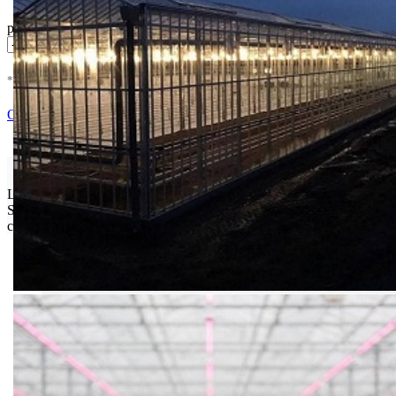
pakovanje
* U cenu je uracunat PDV *
Nema Na Stanju !
Ocenite i napišite preporuku
Isporuka Info
Limit za porudžbinu je
500.00 dinara
za isporuku na teritoriji
Srbije. Za inostranstvo, molimo da nas kontaktirate za informacije o
ceni i mogućnostima isporuke.
Bio priča
Biostimulacija
Dezinfekcija
Feromoni i klopke
Folije i agrotekstili