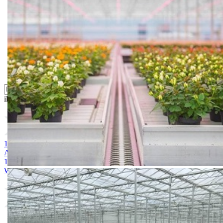
Oprema i instrumenti
Semena povrća
Sredstva za ishranu biljaka
Sredstva za zaštitu biljaka
Supstrati
Zaštita ... u 10 litara
ili probajte naprednu:
pretragu
1. Acoustic 1l
2. SUPERNOVA 72 WP
3. PREVENT 80 WP
4.
ALIJANSA PLUS
5. ENYGMA 62,5 WG
6. GALOFUNGIN T
1 lit
7. KANTON 700 WG
8. AZAKA 250 SC
9. FOSSAL 80
WP
10. KOCIDE 2000