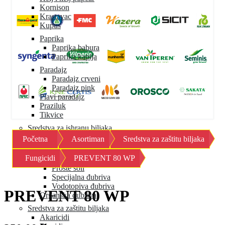
Kornison
Krastavac
Kupus
Paprika
Paprika babura
Paprika kapija
Paradajz
Paradajz crveni
Paradajz pink
Plavi paradajz
Praziluk
Tikvice
Sredstva za ishranu biljaka
Početna
Asortiman
Sredstva za zaštitu biljaka
Mineralna đubriva
Granulisana đubriva
Fungicidi
PREVENT 80 WP
Mikroelementi
Proste soli
Specijalna đubriva
Vodotopiva đubriva
PREVENT 80 WP
Organska đubriva
Sredstva za zaštitu biljaka
Akaricidi