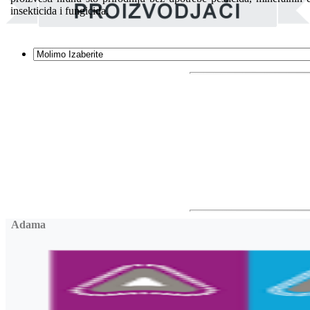
insekticida i fungicida.
Adama