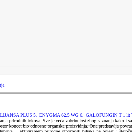
nja
ALIJANSA PLUS
5. ENYGMA 62,5 WG
6. GALOFUNGIN T 1 lit
nja prirodnih tokova. Sve je veća zabrinutost zbog saznanja kako i s
ostor koncet bio odnosno organska proizvidnja. Ona predstavlja povratak
đubriva ... aktiviranjem prirodne otpornosti biljaka na bolesti i štet