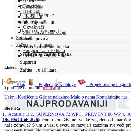
Biocidi
Fungicidi
Dezinfekcija
Herbicidi
Feromoni i klopke
Insekticidi
Moluskocidi
Folije i agrotekstili
Okvašivači
Oprema i instrumenti
Sredstva za deratizaciju
Supstrati
Semena povrća
Zaštita ... u 10 litara
Sredstva za ishranu biljaka
Fungicidi ... u 10 litara
Sredstva za zaštitu biljaka
Insekticidi ... u 10 litara
Supstrati
Linkovi
Zaštita ... u 10 litara
Blog
Pogledajte Kataloge
Projektovanje i izgrad
ili probajte naprednu:
pretragu
Uslovi Korišćenja
Gde se nalazimo
Malo o nama
Kontaktirajte nas
Bio Priča
1. Acoustic 1l
2. SUPERNOVA 72 WP
3. PREVENT 80 WP
4. 
10. KOCIDE 2000
Svedoci smo u vremenu u kom živimo, velike zagađenosti i narušava
naše zdravlje? S tim u vezi u svetu se razvija i zauzima sve veći pr
proizvesti hranu što prirodniju bez upotrebe pesticida, mineralnih 