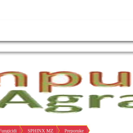
Fungicidi
SPHINX MZ
Preporuke