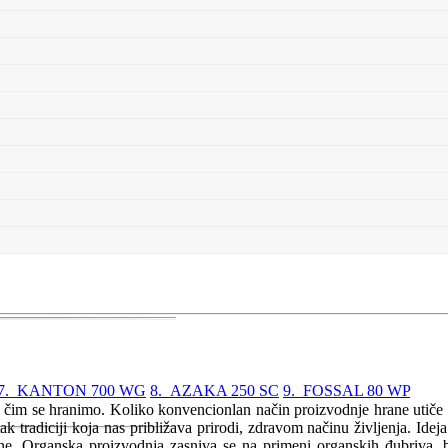
7. KANTON 700 WG
8. AZAKA 250 SC
9. FOSSAL 80 WP
a čim se hranimo. Koliko konvencionlan način proizvodnje hrane utiče
 tradiciji koja nas približava prirodi, zdravom načinu življenja. Ideja
očine. Organska proizvodnja zasniva se na primeni organskih đubriva, 