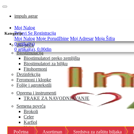
impuls agrar
Moj Nalog
Prijavi Se
Registracija
Kategorije
Moj Nalog
Moje Porudžbine
Moj Adresar
Moja Šifra
0 artikal(a)
Bio priča
0 artikal(a), 0.00din
Biostimulacija
Biostimulatori preko zemljišta
Biostimulatori za biljku
Fitohormoni
Dezinfekcija
Feromoni i klopke
Folije i agrotekstili
Oprema i instrumenti
TRAKE ZA NAVODNJAVANJE
Semena povrća
Brokoli
Celer
Karfiol
Keleraba
Početna
Asortiman
Sredstva za zaštitu biljaka
Kelj i kelj pupčar