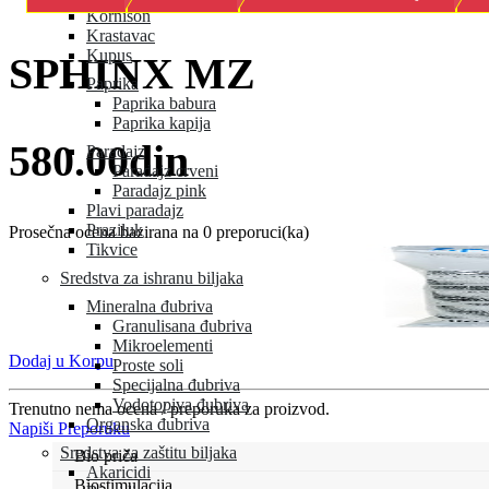
Kornison
Krastavac
Kupus
SPHINX MZ
Paprika
Paprika babura
Paprika kapija
580.00din
Paradajz
Paradajz crveni
Paradajz pink
Plavi paradajz
Praziluk
Prosečna ocena bazirana na 0 preporuci(ka)
Tikvice
Sredstva za ishranu biljaka
Mineralna đubriva
Granulisana đubriva
Mikroelementi
Dodaj u Korpu
Proste soli
Specijalna đubriva
Vodotopiva đubriva
Trenutno nema ocena / preporuka za proizvod.
Organska đubriva
Napiši Preporuku
Sredstva za zaštitu biljaka
Bio priča
Akaricidi
Biostimulacija