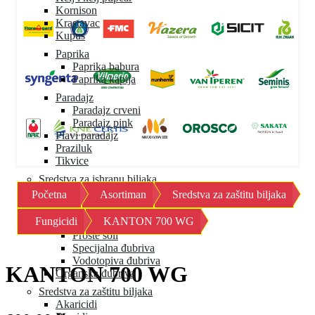
Kornison
Krastavac
Kupus
Paprika
Paprika babura
Paprika kapija
Paradajz
Paradajz crveni
Paradajz pink
Plavi paradajz
Praziluk
Tikvice
Sredstva za ishranu biljaka
Početna
Asortiman
Sredstva za zaštitu biljaka
Mineralna đubriva
Granulisana đubriva
Fungicidi
KANTON 700 WG
Mikroelementi
Proste soli
Specijalna đubriva
Vodotopiva đubriva
KANTON 700 WG
Organska đubriva
Sredstva za zaštitu biljaka
Akaricidi