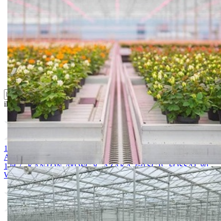
Oprema i instrumenti
Semena povrća
Sredstva za ishranu biljaka
Sredstva za zaštitu biljaka
Supstrati
Zaštita ... u 10 litara
ili probajte naprednu:
pretragu
1. Acoustic 1l
2. SUPERNOVA 72 WP
3. PREVENT 80 WP
4.
ALIJANSA PLUS
5. ENYGMA 62,5 WG
6. GALOFUNGIN T
1 lit
7. KANTON 700 WG
8. AZAKA 250 SC
9. FOSSAL 80
WP
10. KOCIDE 2000