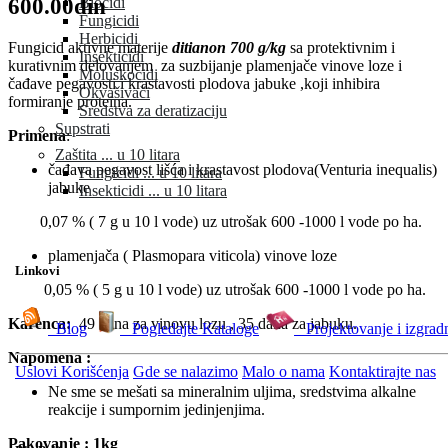
600.00din
Biocidi
Fungicidi
Herbicidi
Fungicid aktivne materije
ditianon 700 g/kg
sa protektivnim i
Insekticidi
kurativnim delovanjem za suzbijanje plamenjače vinove loze i
Moluskocidi
čađave pegavosti i krastavosti plodova jabuke ,koji inhibira
Okvašivači
formiranje proteina.
Sredstva za deratizaciju
Supstrati
Primena
:
Zaštita ... u 10 litara
čađava pegavost lišća i krastavost plodova(Venturia inequalis)
Fungicidi ... u 10 litara
jabuke
Insekticidi ... u 10 litara
0,07 % ( 7 g u 10 l vode) uz utrošak 600 -1000 l vode po ha.
plamenjača ( Plasmopara viticola) vinove loze
Linkovi
0,05 % ( 5 g u 10 l vode) uz utrošak 600 -1000 l vode po ha.
Karenca:
49 dana za vinovu lozu , 35 dana za jabuku.
Blog
Pogledajte Kataloge
Projektovanje i izgrad
Napomena :
Uslovi Korišćenja
Gde se nalazimo
Malo o nama
Kontaktirajte nas
Ne sme se mešati sa mineralnim uljima, sredstvima alkalne
reakcije i sumpornim jedinjenjima.
Pakovanje : 1kg