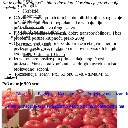
Biocidi
Ko je gajio „Magnus“ i bio zadovoljan Corvinus je pravi i bolji
Fungicidi
naslednik !
Herbicidi
Insekticidi
Corvinus je novi poludeterminantni hibrid koji je zbog svoje
Moluskocidi
brizine i adaptibilnosti pogodan kako za najraniju
Okvašivači
proizvodnju, tako i za drugu setvu.
Sredstva za deratizaciju
Plodovi su odličnog kvaliteta, dobre transportabilnosti, i bez
Supstrati
problema postiže krupnoću preko 200g.
Ovo je generativan hibrid sa dobrim zametanjem u ranim
Zaštita ... u 10 litara
prolećnim uslovima, a takođe i u uslovima visokih letnjih
Fungicidi ... u 10 litara
temperatura.
Insekticidi ... u 10 litara
Izuzetno brzo postiže pun prinos i daje mogućnost
proizvođačima da ga kombinuju sa drugim usevima u istoj
proizvodnoj sezoni.
Rezistencija: ToMV,Ff:1-5,Fol:0-1,Va,Vd,Ma,Mi,M
Linkovi
Pakovanje 500 sem.
Blog
Pogledajte Kataloge
Projektovanje i izgrad
Uslovi Korišćenja
Gde se nalazimo
Malo o nama
Kontaktirajte nas