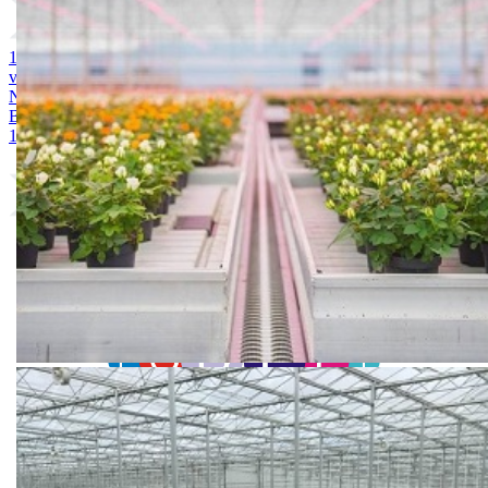
1. MAGNEZIJUM SULFAT 25kg
2. AMONIUM SULFAT /
vodotopivi 25kg
3. KALIJUM SULFAT 25kg
4. KALCIJUM
NITRAT 25kg
5. ARDENDO
6. BIG BEEF
7. Acoustic 1l
8.
Bely acid 15-10-25 + 2MgO+ Me 25kg
9. BUCHAREST 2500S
10. CINKOSAN