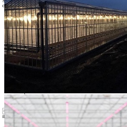
Srbije. Za inostranstvo, molimo da nas kontaktirate za informacije o
ceni i mogućnostima isporuke.
Bio priča
Biostimulacija
Dezinfekcija
Feromoni i klopke
Folije i agrotekstili
Oprema i instrumenti
Semena povrća
Sredstva za ishranu biljaka
Sredstva za zaštitu biljaka
Supstrati
Zaštita ... u 10 litara
ili probajte naprednu:
pretragu