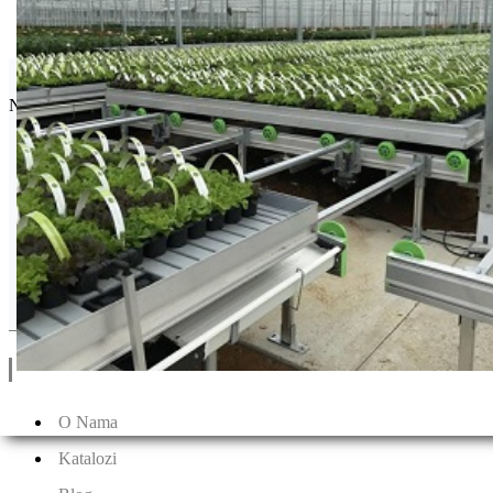
Seminis
Najpoznatija semenska kuća povrća na svetu.
Drugi Proizvodi od Seminis
Linkovi
O Nama
Katalozi