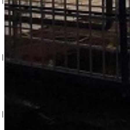
Privatnost & Kolačići
Uslovi Korišćenja
Dostava & Povraćaj
Mapa
Kontakt info
065/202-52-02
Ive Lole Ribara 65, 22406 Irig
Srbija
Kontaktirajte nas
Social
facebook