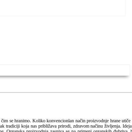
a čim se hranimo. Koliko konvencionlan način proizvodnje hrane utiče
 tradiciji koja nas približava prirodi, zdravom načinu življenja. Ideja
očine. Organska proizvodnja zasniva se na primeni organskih đubriva, 