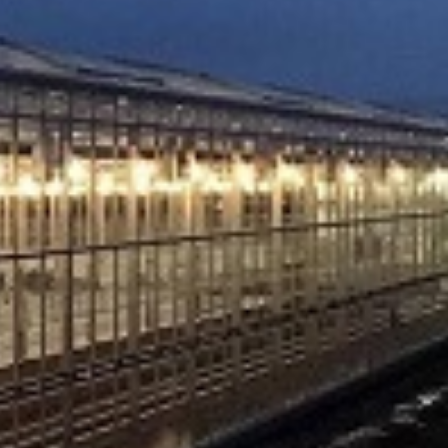
5kg
5. ARDENDO
6. BIG BEEF
7. Acoustic 1l
8. Bely acid 15-