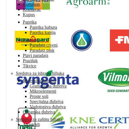
Kornison
Krastavac
Kupus
Paprika
Paprika babura
Paprika kapija
Paradajz
Paradajz crveni
Paradajz pink
Plavi paradajz
Praziluk
Tikvice
Sredstva za ishranu biljaka
Mineralna đubriva
Granulisana đubriva
Mikroelementi
Proste soli
Specijalna đubriva
Vodotopiva đubriva
Organska đubriva
Sredstva za zaštitu biljaka
Akaricidi