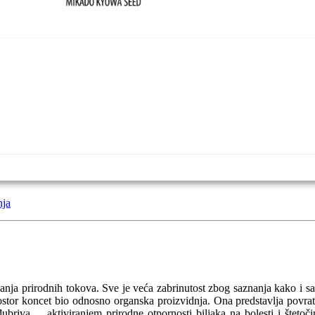
nja
nja prirodnih tokova. Sve je veća zabrinutost zbog saznanja kako i s
ostor koncet bio odnosno organska proizvidnja. Ona predstavlja povratak
đubriva ... aktiviranjem prirodne otpornosti biljaka na bolesti i štet