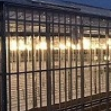
pivi 25kg
3. KALIJUM SULFAT 25kg
4. KALCIJUM NITRAT 2
AN