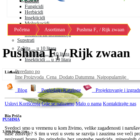
Biocidi
Fungicidi
Herbicidi
Insekticidi
Moluskocidi
Okvašivači
Početna
Asortiman
Pushma F₁ / Rijk zwaan
Sredstva za deratizaciju
Supstrati
Zaštita ... u 10 litara
Pushma F₁ / Rijk zwaan
Fungicidi ... u 10 litara
Insekticidi ... u 10 litara
Poređano po
Linkovi
Ime Proizvoda
Cena
Dodato Datumma
Najpopularnije
Blog
Pogledajte Kataloge
Projektovanje i izgrad
Uslovi Korišćenja
Gde se nalazimo
Malo o nama
Kontaktirajte nas
Bio Priča
PUSHMA
Svedoci smo u vremenu u kom živimo, velike zagađenosti i narušava
3,900.00din
2500 s
naše zdravlje? S tim u vezi u svetu se razvija i zauzima sve veći pr
proizvesti hranu što prirodniju bez upotrebe pesticida, mineralnih 