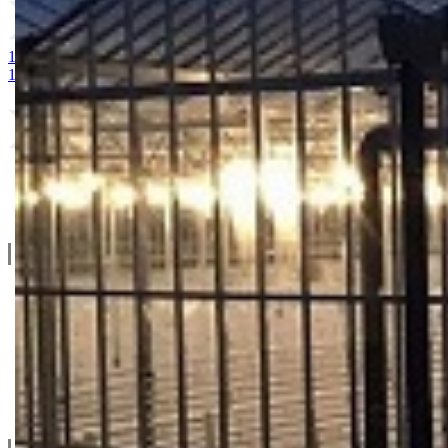
1. MAGNEZIJUM SULFAT 25kg
2. AMONIUM SULFAT / vodoto
10-25 + 2MgO+ Me 25kg
9. BUCHAREST 2500S
10. CINKOS
Linkovi
O Nama
Katalozi
Blog
Projektovanje / Izgradnja
Informacije