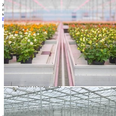
Жути лепљиви феромонски листови за детекцију
присуства: • Лисних ваши • Лисних минера • Беле
мушице • Тресетних мушица (Sciaridae)
Pogledaj
Prikaz
1
do
5
(od
5
proizvoda)
Bio priča
Biostimulacija
Dezinfekcija
Feromoni i klopke
Folije i agrotekstili
Oprema i instrumenti
Semena povrća
Sredstva za ishranu biljaka
Sredstva za zaštitu biljaka
Supstrati
Zaštita ... u 10 litara