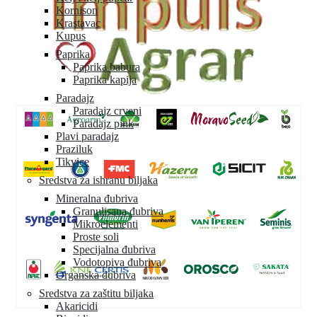
Kornison
Krastavac
Kupus
Paprika
Paprika babura
Paprika kapija
Paradajz
Paradajz crveni
Paradajz pink
Plavi paradajz
Praziluk
Tikvice
Sredstva za ishranu biljaka
Mineralna đubriva
Granulisana đubriva
Mikroelementi
Proste soli
Specijalna đubriva
Vodotopiva đubriva
Organska đubriva
Sredstva za zaštitu biljaka
Akaricidi