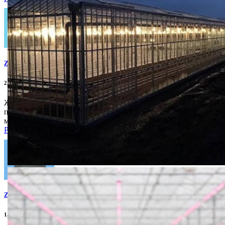
Zuta feromonska traka
2,845.00din
kom/100m
Жута лепљива феромонска трака за детекцију
присуства: • Лисних ваши • Лисних минера • Беле
мушице • Тресетних мушица (Sciaridae)
Pogledaj
Zuti feromonski listovi
1,875.00din
10/1 pak