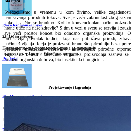
Bio Priča
Svedoci smo u vremenu u kom živimo, velike zagađenosti
narušavanja prirodnih tokova. Sve je veća zabrinutost zbog sazna
kako i sa čim se hranimo. Koliko konvencionlan način proizvod
Plava feromonska traka
hrane utiče na naše zdravlje? S tim u vezi u svetu se razvija i zauz
sve veći prostor koncet bio odnosno organska proizvidnja. 
2,845.00din
kom/100m
predstavlja povratak tradiciji koja nas približava prirodi, zdra
načinu življenja. Ideja je proizvesti hranu što prirodniju bez upotr
Плава лепљива феромонска трака за детекцију
pesticida, mineralnih đubriva ... aktiviranjem prirodne otporno
присуства: • Трипса • Лисних минера
biljaka na bolesti i štetočine. Organska proizvodnja zasniva se
Pogledaj
primeni organskih đubriva, bio insekticida i fungicida.
Projektovanje i Izgradnja
Plavi feromonski listovi
1,875.00din
10/1 pak
Плави лепљиви феромонски листови за детекцију
присуства: • Трипса • Лисних минера
Pogledaj