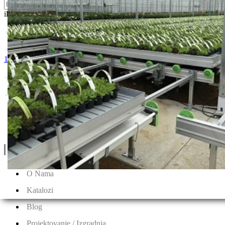
ili probajte naprednu:
pretragu
1. Crni feromonksi listovi
2. Plava feromonska traka
Linkovi
O Nama
Katalozi
Blog
Projektovanje / Izgradnja