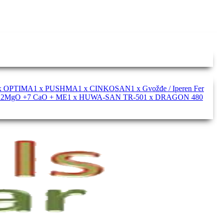
 x OPTIMA
1 x PUSHMA
1 x CINKOSAN
1 x Gvožđe / Iperen Fer
+ 2MgO +7 CaO + ME
1 x HUWA-SAN TR-50
1 x DRAGON 480