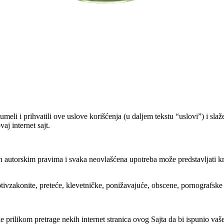
umeli i prihvatili ove uslove korišćenja (u daljem tekstu “uslovi”) i slaž
aj internet sajt.
ićen autorskim pravima i svaka neovlašćena upotreba može predstavljati
protivzakonite, preteće, klevetničke, ponižavajuće, obscene, pornografske 
 prilikom pretrage nekih internet stranica ovog Sajta da bi ispunio vaše