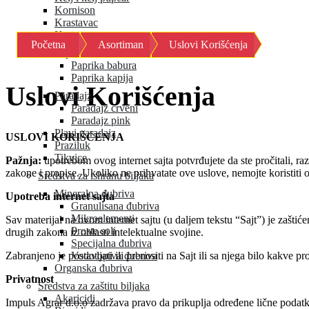
Kornison
Krastavac
Kupus
Početna
Asortiman
Uslovi Korišćenja
Paprika
Paprika babura
Paprika kapija
Uslovi Korišćenja
Paradajz
Paradajz crveni
Paradajz pink
Plavi paradajz
USLOVI KORIŠĆENJA
Praziluk
Tikvice
Pažnja:
upotrebom ovog internet sajta potvrđujete da ste pročitali, raz
zakone i propise. Ukoliko ne prihvatate ove uslove, nemojte koristiti ov
Sredstva za ishranu biljaka
Mineralna đubriva
Upotreba internet sajta
Granulisana đubriva
Mikroelementi
Sav materijal na ovom internet sajtu (u daljem tekstu “Sajt”) je zašt
Proste soli
drugih zakona iz oblasti intelektualne svojine.
Specijalna đubriva
Zabranjeno je postavljati ili prenositi na Sajt ili sa njega bilo kakve 
Vodotopiva đubriva
Organska đubriva
Privatnost
Sredstva za zaštitu biljaka
Akaricidi
Impuls Agrar d.o.o zadržava pravo da prikuplja određene lične podatke