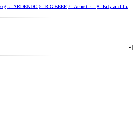
5kg
5. ARDENDO
6. BIG BEEF
7. Acoustic 1l
8. Bely acid 15-