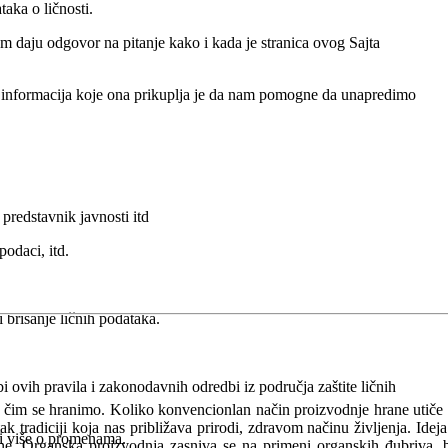
aka o ličnosti.
m daju odgovor na pitanje kako i kada je stranica ovog Sajta
e i informacija koje ona prikuplja je da nam pomogne da unapredimo
predstavnik javnosti itd
podaci, itd.
 brisanje ličnih podataka.
 ovih pravila i zakonodavnih odredbi iz područja zaštite ličnih
a čim se hranimo. Koliko konvencionlan način proizvodnje hrane utiče
 tradiciji koja nas približava prirodi, zdravom načinu življenja. Ideja
ati više o promenama.
očine. Organska proizvodnja zasniva se na primeni organskih đubriva, 