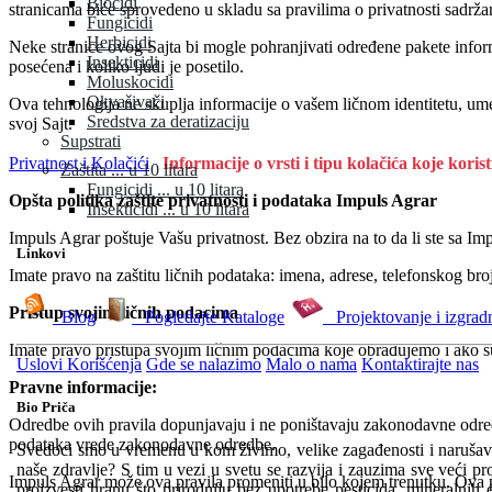
Biocidi
stranicama biće sprovedeno u skladu sa pravilima o privatnosti sadrža
Fungicidi
Herbicidi
Neke stranice ovog Sajta bi mogle pohranjivati određene pakete infor
Insekticidi
posećena i koliko ljudi je posetilo.
Moluskocidi
Okvašivači
Ova tehnologija ne skuplja informacije o vašem ličnom identitetu, um
Sredstva za deratizaciju
svoj Sajt.
Supstrati
Privatnost i Kolačići
Informacije o vrsti i tipu kolačića koje koris
Zaštita ... u 10 litara
Fungicidi ... u 10 litara
Opšta politika zaštite privatnosti i podataka Impuls Agrar
Insekticidi ... u 10 litara
Impuls Agrar poštuje Vašu privatnost. Bez obzira na to da li ste sa Im
Linkovi
Imate pravo na zaštitu ličnih podataka: imena, adrese, telefonskog broj
Pristup svojim ličnih podacima
Blog
Pogledajte Kataloge
Projektovanje i izgrad
Imate pravo pristupa svojim ličnim podacima koje obrađujemo i ako su V
Uslovi Korišćenja
Gde se nalazimo
Malo o nama
Kontaktirajte nas
Pravne informacije:
Bio Priča
Odredbe ovih pravila dopunjavaju i ne poništavaju zakonodavne odredbe
podataka vrede zakonodavne odredbe.
Svedoci smo u vremenu u kom živimo, velike zagađenosti i narušava
naše zdravlje? S tim u vezi u svetu se razvija i zauzima sve veći pr
Impuls Agrar može ova pravila promeniti u bilo kojem trenutku. Ova pr
proizvesti hranu što prirodniju bez upotrebe pesticida, mineralnih 