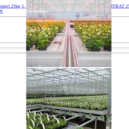
pivi 25kg
3. KALIJUM SULFAT 25kg
4. KALCIJUM NITRAT 2
AN