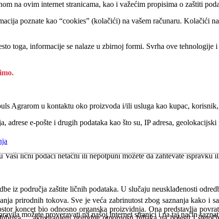
nom na ovim internet stranicama, kao i važećim propisima o zaštiti podat
macija poznate kao “cookies” (kolačići) na vašem računaru. Kolačići na
esto toga, informacije se nalaze u zbirnoj formi. Svrha ove tehnologij
timo.
puls Agrarom u kontaktu oko proizvoda i/ili usluga kao kupac, korisnik, 
a, adrese e-pošte i drugih podataka kao što su, IP adresa, geolokacijski 
nja
aši lični podaci netačni ili nepotpuni možete da zahtevate ispravku ili
 iz područja zaštite ličnih podataka. U slučaju neusklađenosti odredbi
nja prirodnih tokova. Sve je veća zabrinutost zbog saznanja kako i s
ostor koncet bio odnosno organska proizvidnja. Ona predstavlja povratak
avila možete proveravati na našoj internet stranici i na taj način sazn
đubriva ... aktiviranjem prirodne otpornosti biljaka na bolesti i štet