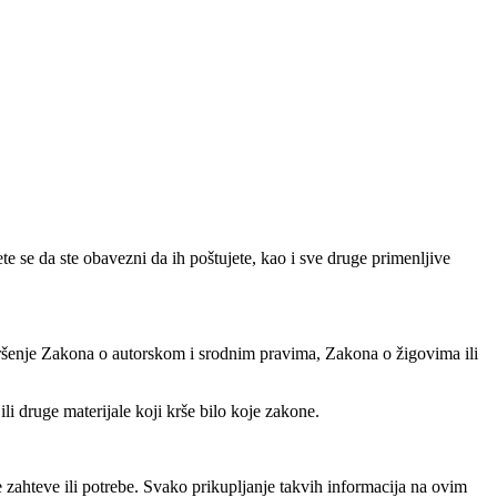
ete se da ste obavezni da ih poštujete, kao i sve druge primenljive
 kršenje Zakona o autorskom i srodnim pravima, Zakona o žigovima ili
ili druge materijale koji krše bilo koje zakone.
 zahteve ili potrebe. Svako prikupljanje takvih informacija na ovim