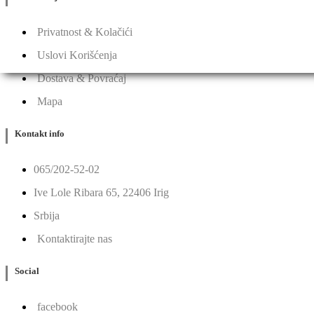
Privatnost & Kolačići
Uslovi Korišćenja
Dostava & Povraćaj
Mapa
Kontakt info
065/202-52-02
Ive Lole Ribara 65, 22406 Irig
Srbija
Kontaktirajte nas
Social
facebook