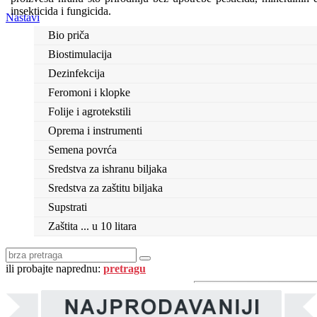
insekticida i fungicida.
Nastavi
Bio priča
Biostimulacija
Dezinfekcija
Feromoni i klopke
Folije i agrotekstili
Oprema i instrumenti
Semena povrća
Sredstva za ishranu biljaka
Sredstva za zaštitu biljaka
Supstrati
Zaštita ... u 10 litara
ili probajte naprednu:
pretragu