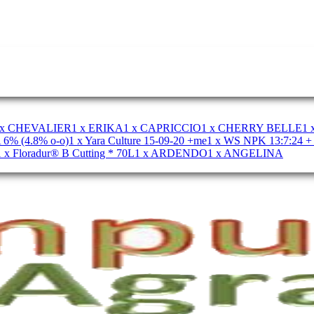
 x CHEVALIER
1 x ERIKA
1 x CAPRICCIO
1 x CHERRY BELLE
1
 6% (4.8% o-o)
1 x Yara Culture 15-09-20 +me
1 x WS NPK 13:7:24 
1 x Floradur® B Cutting * 70L
1 x ARDENDO
1 x ANGELINA