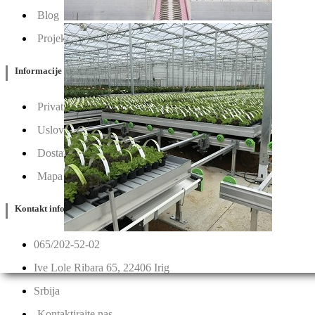
Blog
Projektovanje / Izgradnja
Informacije
Privatnost & Kolačići
Uslovi Korišćenja
Dostava & Povraćaj
Mapa
Kontakt info
065/202-52-02
Ive Lole Ribara 65, 22406 Irig
Srbija
Kontaktirajte nas