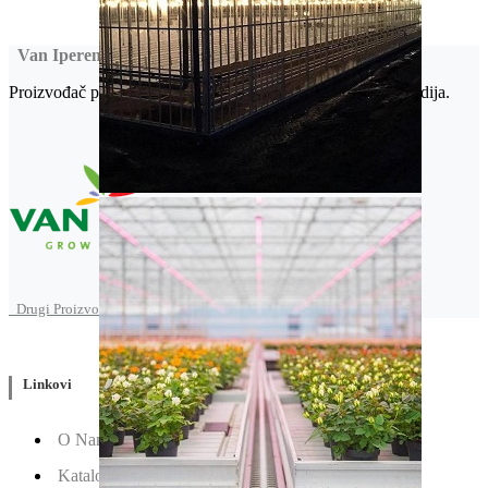
Van Iperen
Proizvođač poljoprivrednih hemikalija iz Vestmaas-a, Holandija.
Drugi Proizvodi od Van Iperen
Linkovi
O Nama
Katalozi