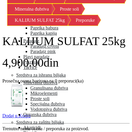
Kornison
Mineralna đubriva
Proste soli
Krastavac
Kupus
KALIJUM SULFAT 25kg
Preporuke
Paprika
Paprika babura
Paprika kapija
KALIJUM SULFAT 25kg
Paradajz
Paradajz crveni
Paradajz pink
Plavi paradajz
4,900.00din
Praziluk
Tikvice
Sredstva za ishranu biljaka
Prosečna ocena bazirana na 0 preporuci(ka)
Mineralna đubriva
Granulisana đubriva
Mikroelementi
Proste soli
Specijalna đubriva
Vodotopiva đubriva
Organska đubriva
Dodaj u Korpu
Sredstva za zaštitu biljaka
Akaricidi
Trenutno nema ocena / preporuka za proizvod.