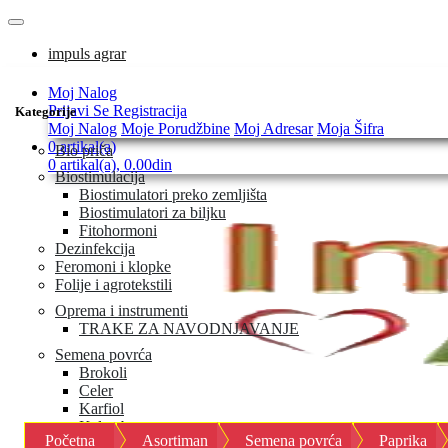
impuls agrar
Moj Nalog
Prijavi Se
Registracija
Kategorije
Moj Nalog
Moje Porudžbine
Moj Adresar
Moja Šifra
0 artikal(a)
Bio priča
0 artikal(a), 0.00din
Biostimulacija
Biostimulatori preko zemljišta
Biostimulatori za biljku
Fitohormoni
Dezinfekcija
Feromoni i klopke
Folije i agrotekstili
Oprema i instrumenti
TRAKE ZA NAVODNJAVANJE
Semena povrća
Brokoli
Celer
Karfiol
Keleraba
Početna
Asortiman
Semena povrća
Paprika
Kelj i kelj pupčar