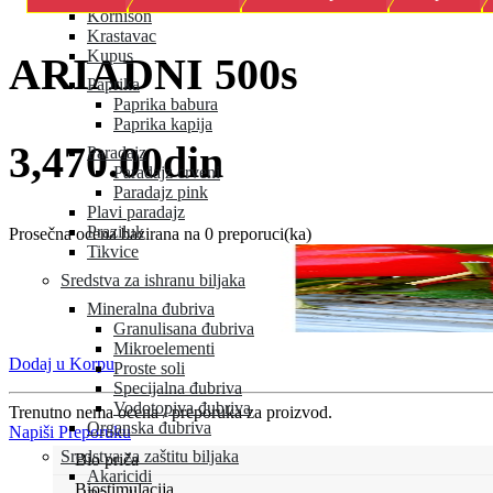
Kornison
Krastavac
Kupus
ARIADNI 500s
Paprika
Paprika babura
Paprika kapija
3,470.00din
Paradajz
Paradajz crveni
Paradajz pink
Plavi paradajz
Praziluk
Prosečna ocena bazirana na 0 preporuci(ka)
Tikvice
Sredstva za ishranu biljaka
Mineralna đubriva
Granulisana đubriva
Mikroelementi
Dodaj u Korpu
Proste soli
Specijalna đubriva
Vodotopiva đubriva
Trenutno nema ocena / preporuka za proizvod.
Organska đubriva
Napiši Preporuku
Sredstva za zaštitu biljaka
Bio priča
Akaricidi
Biostimulacija