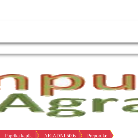
Paprika kapija
ARIADNI 500s
Preporuke