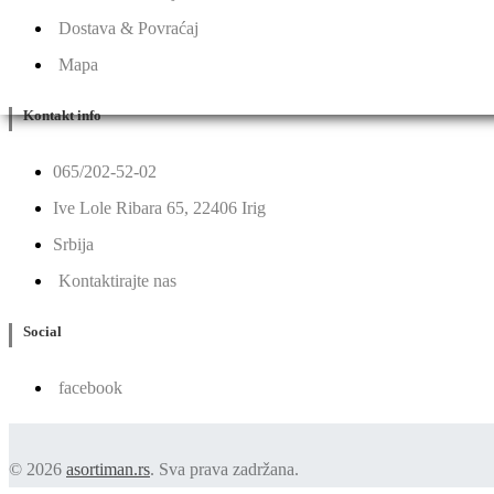
Dostava & Povraćaj
Mapa
Kontakt info
065/202-52-02
Ive Lole Ribara 65, 22406 Irig
Srbija
Kontaktirajte nas
Social
facebook
© 2026
asortiman.rs
. Sva prava zadržana.