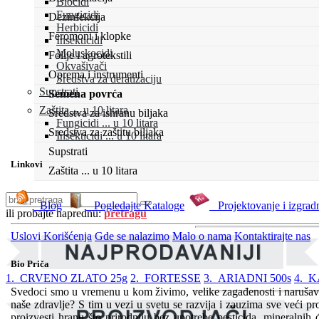
Biocidi
Fungicidi
Dezinfekcija
Herbicidi
Feromoni i klopke
Insekticidi
Moluskocidi
Folije i agrotekstili
Okvašivači
Oprema i instrumenti
Sredstva za deratizaciju
Supstrati
Semena povrća
Zaštita ... u 10 litara
Sredstva za ishranu biljaka
Fungicidi ... u 10 litara
Sredstva za zaštitu biljaka
Insekticidi ... u 10 litara
Supstrati
Linkovi
Zaštita ... u 10 litara
Blog
Pogledajte Kataloge
Projektovanje i izgrad
ili probajte naprednu:
pretragu
Uslovi Korišćenja
Gde se nalazimo
Malo o nama
Kontaktirajte nas
Bio Priča
1. CRVENO ZLATO 25g
2. FORTESSE
3. ARIADNI 500s
4. 
Svedoci smo u vremenu u kom živimo, velike zagađenosti i narušava
naše zdravlje? S tim u vezi u svetu se razvija i zauzima sve veći pr
proizvesti hranu što prirodniju bez upotrebe pesticida, mineralnih 