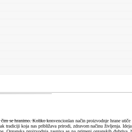
a čim se hranimo. Koliko konvencionlan način proizvodnje hrane utiče
 tradiciji koja nas približava prirodi, zdravom načinu življenja. Ideja
očine. Organska proizvodnja zasniva se na primeni organskih đubriva, 