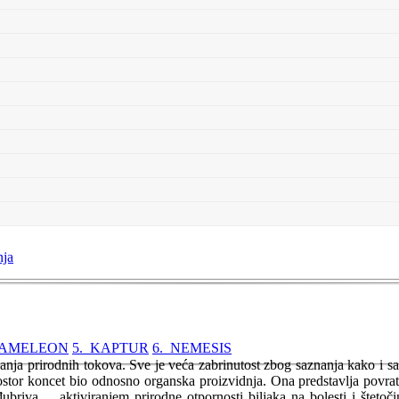
nja
KAMELEON
5. KAPTUR
6. NEMESIS
nja prirodnih tokova. Sve je veća zabrinutost zbog saznanja kako i s
ostor koncet bio odnosno organska proizvidnja. Ona predstavlja povratak
đubriva ... aktiviranjem prirodne otpornosti biljaka na bolesti i štet