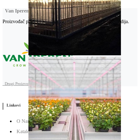
Van Iperen
Proizvođač poljoprivrednih hemikalija iz Vestmaas-a, Holandija.
Drugi Proizvodi od Van Iperen
Linkovi
O Nama
Katalozi