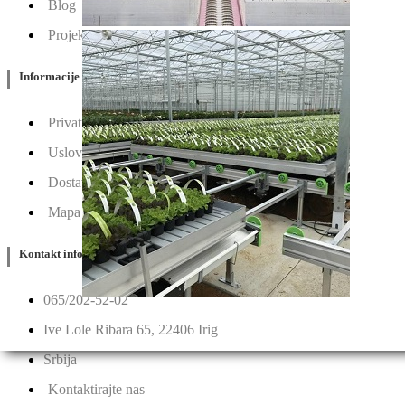
Blog
Projektovanje / Izgradnja
Informacije
Privatnost & Kolačići
Uslovi Korišćenja
Dostava & Povraćaj
Mapa
Kontakt info
065/202-52-02
Ive Lole Ribara 65, 22406 Irig
Srbija
Kontaktirajte nas