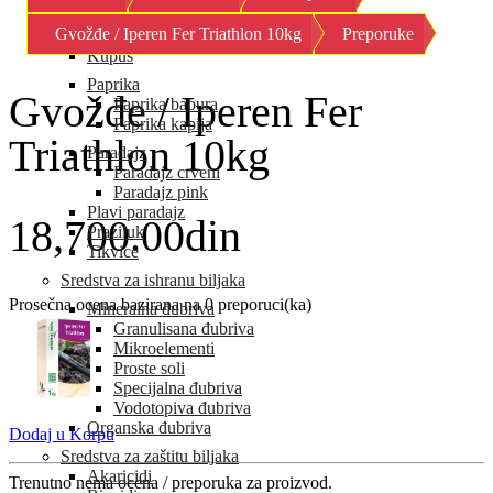
Kornison
Gvožđe / Iperen Fer Triathlon 10kg
Preporuke
Krastavac
Kupus
Paprika
Gvožđe / Iperen Fer
Paprika babura
Paprika kapija
Triathlon 10kg
Paradajz
Paradajz crveni
Paradajz pink
Plavi paradajz
18,700.00din
Praziluk
Tikvice
Sredstva za ishranu biljaka
Prosečna ocena bazirana na 0 preporuci(ka)
Mineralna đubriva
Granulisana đubriva
Mikroelementi
Proste soli
Specijalna đubriva
Vodotopiva đubriva
Organska đubriva
Dodaj u Korpu
Sredstva za zaštitu biljaka
Akaricidi
Trenutno nema ocena / preporuka za proizvod.