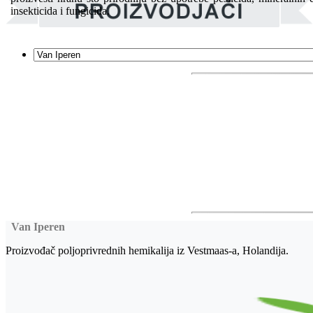
insekticida i fungicida.
Van Iperen
Proizvođač poljoprivrednih hemikalija iz Vestmaas-a, Holandija.