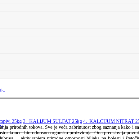
nja
pivi 25kg
3. KALIJUM SULFAT 25kg
4. KALCIJUM NITRAT 2
AN
nja prirodnih tokova. Sve je veća zabrinutost zbog saznanja kako i s
ostor koncet bio odnosno organska proizvidnja. Ona predstavlja povratak
đubriva ... aktiviranjem prirodne otpornosti biljaka na bolesti i štet