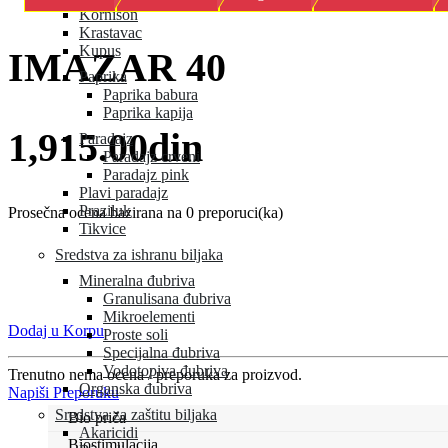
Kornison
Krastavac
Kupus
IMAZAR 40
Paprika
Paprika babura
Paprika kapija
1,915.00din
Paradajz
Paradajz crveni
Paradajz pink
Plavi paradajz
Praziluk
Prosečna ocena bazirana na 0 preporuci(ka)
Tikvice
Sredstva za ishranu biljaka
Mineralna đubriva
Granulisana đubriva
Mikroelementi
Dodaj u Korpu
Proste soli
Specijalna đubriva
Vodotopiva đubriva
Trenutno nema ocena / preporuka za proizvod.
Organska đubriva
Napiši Preporuku
Sredstva za zaštitu biljaka
Bio priča
Akaricidi
Biostimulacija