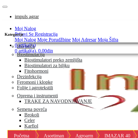
impuls agrar
Moj Nalog
Prijavi Se
Registracija
Kategorije
Moj Nalog
Moje Porudžbine
Moj Adresar
Moja Šifra
0 artikal(a)
Bio priča
0 artikal(a), 0.00din
Biostimulacija
Biostimulatori preko zemljišta
Biostimulatori za biljku
Fitohormoni
Dezinfekcija
Feromoni i klopke
Folije i agrotekstili
Oprema i instrumenti
TRAKE ZA NAVODNJAVANJE
Semena povrća
Brokoli
Celer
Karfiol
Keleraba
Početna
Asortiman
Agroarm
IMAZAR 40
Kelj i kelj pupčar