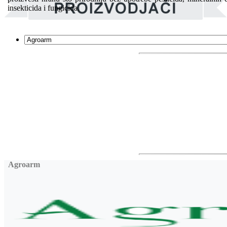
insekticida i fungicida.
Agroarm