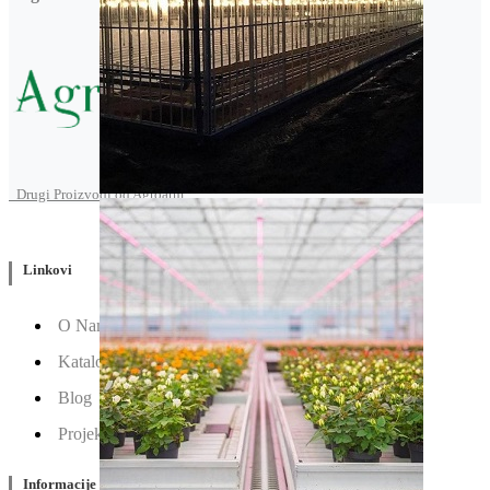
Drugi Proizvodi od Agroarm
Linkovi
O Nama
Katalozi
Blog
Projektovanje / Izgradnja
Informacije