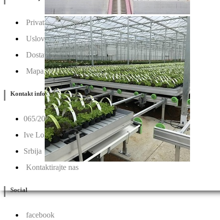
Privatnost & Kolačići
Uslovi Korišćenja
Dostava & Povraćaj
Mapa
Kontakt info
065/202-52-02
Ive Lole Ribara 65, 22406 Irig
Srbija
Kontaktirajte nas
Social
facebook