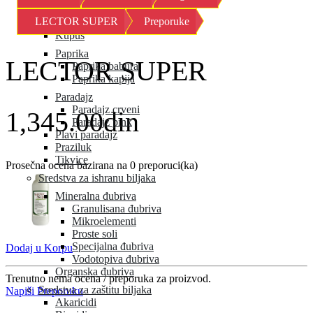
Kornison
LECTOR SUPER
Preporuke
Krastavac
Kupus
Paprika
LECTOR SUPER
Paprika babura
Paprika kapija
Paradajz
Paradajz crveni
1,345.00din
Paradajz pink
Plavi paradajz
Praziluk
Tikvice
Prosečna ocena bazirana na 0 preporuci(ka)
Sredstva za ishranu biljaka
Mineralna đubriva
Granulisana đubriva
Mikroelementi
Proste soli
Specijalna đubriva
Dodaj u Korpu
Vodotopiva đubriva
Organska đubriva
Trenutno nema ocena / preporuka za proizvod.
Sredstva za zaštitu biljaka
Napiši Preporuku
Akaricidi