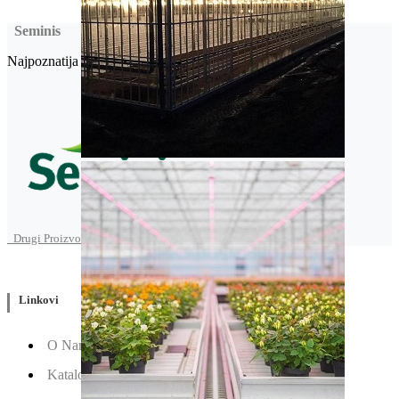
Seminis
Najpoznatija semenska kuća povrća na svetu.
Drugi Proizvodi od Seminis
Linkovi
O Nama
Katalozi