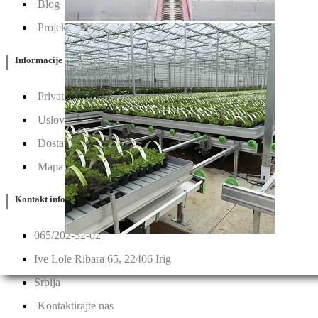
Blog
Projektovanje / Izgradnja
Informacije
Privatnost & Kolačići
Uslovi Korišćenja
Dostava & Povraćaj
Mapa
Kontakt info
065/202-52-02
Ive Lole Ribara 65, 22406 Irig
Srbija
Kontaktirajte nas