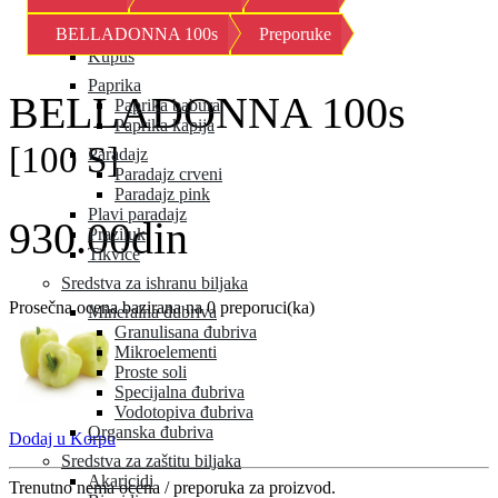
Kornison
BELLADONNA 100s
Preporuke
Krastavac
Kupus
Paprika
BELLADONNA 100s
Paprika babura
Paprika kapija
[100 S]
Paradajz
Paradajz crveni
Paradajz pink
Plavi paradajz
930.00din
Praziluk
Tikvice
Sredstva za ishranu biljaka
Prosečna ocena bazirana na 0 preporuci(ka)
Mineralna đubriva
Granulisana đubriva
Mikroelementi
Proste soli
Specijalna đubriva
Vodotopiva đubriva
Organska đubriva
Dodaj u Korpu
Sredstva za zaštitu biljaka
Akaricidi
Trenutno nema ocena / preporuka za proizvod.