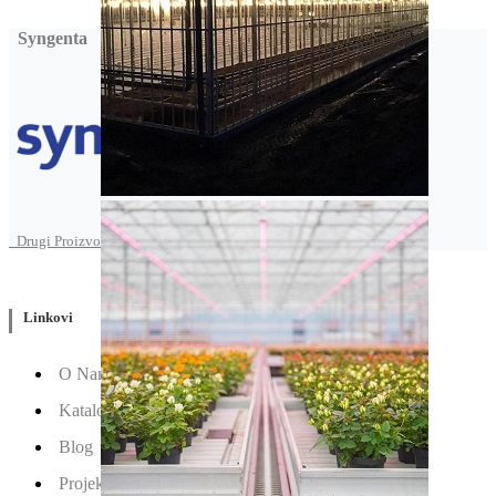
Syngenta
Drugi Proizvodi od Syngenta
Linkovi
O Nama
Katalozi
Blog
Projektovanje / Izgradnja