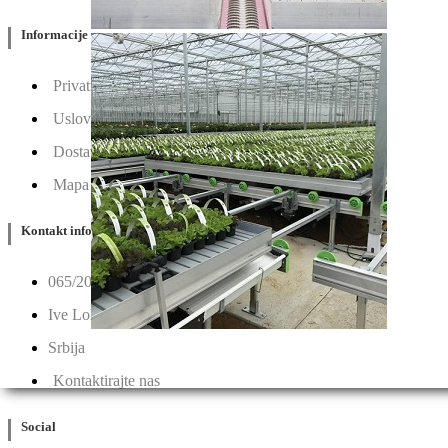
Informacije
Privatnost & Kolačići
Uslovi Korišćenja
Dostava & Povraćaj
Mapa
Kontakt info
065/202-52-02
Ive Lole Ribara 65, 22406 Irig
Srbija
Kontaktirajte nas
Social