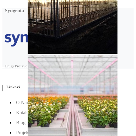
Syngenta
Drugi Proizvodi od Syngenta
Linkovi
O Nama
Katalozi
Blog
Projektovanje / Izgradnja