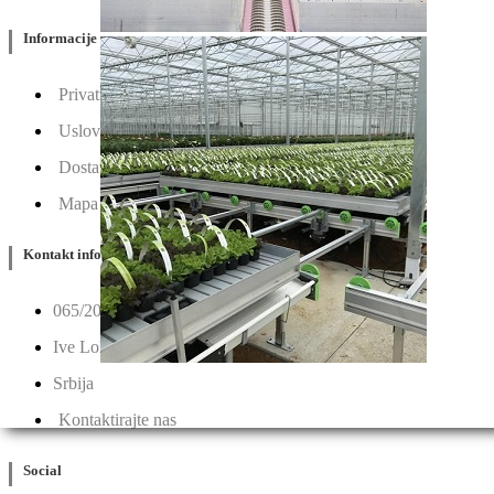
Informacije
Privatnost & Kolačići
Uslovi Korišćenja
Dostava & Povraćaj
Mapa
Kontakt info
065/202-52-02
Ive Lole Ribara 65, 22406 Irig
Srbija
Kontaktirajte nas
Social