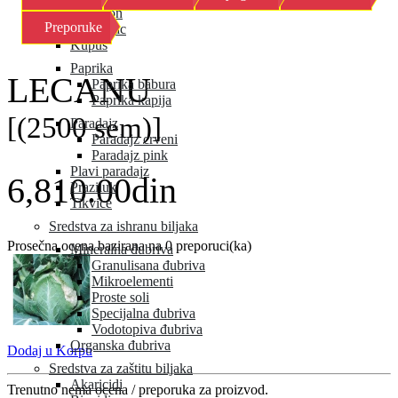
Kornison
Preporuke
Krastavac
Kupus
Paprika
LECANU
Paprika babura
Paprika kapija
[(2500 sem)]
Paradajz
Paradajz crveni
Paradajz pink
Plavi paradajz
6,810.00din
Praziluk
Tikvice
Sredstva za ishranu biljaka
Prosečna ocena bazirana na 0 preporuci(ka)
Mineralna đubriva
Granulisana đubriva
Mikroelementi
Proste soli
Specijalna đubriva
Vodotopiva đubriva
Organska đubriva
Dodaj u Korpu
Sredstva za zaštitu biljaka
Akaricidi
Trenutno nema ocena / preporuka za proizvod.