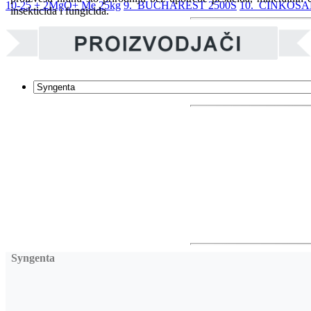
10-25 + 2MgO+ Me 25kg
9. BUCHAREST 2500S
10. CINKOS
insekticida i fungicida.
Syngenta