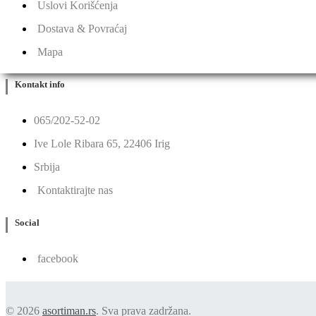
Uslovi Korišćenja
Dostava & Povraćaj
Mapa
Kontakt info
065/202-52-02
Ive Lole Ribara 65, 22406 Irig
Srbija
Kontaktirajte nas
Social
facebook
© 2026
asortiman.rs
. Sva prava zadržana.