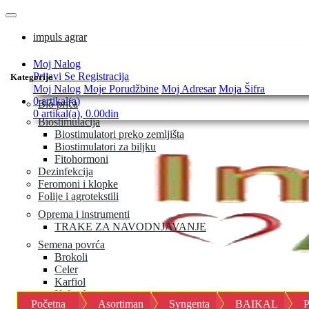
impuls agrar
Moj Nalog
Prijavi Se
Registracija
Kategorije
Moj Nalog
Moje Porudžbine
Moj Adresar
Moja Šifra
0 artikal(a)
Bio priča
0 artikal(a), 0.00din
Biostimulacija
Biostimulatori preko zemljišta
Biostimulatori za biljku
Fitohormoni
Dezinfekcija
Feromoni i klopke
Folije i agrotekstili
Oprema i instrumenti
TRAKE ZA NAVODNJAVANJE
Semena povrća
Brokoli
Celer
Karfiol
Keleraba
Početna
Asortiman
Syngenta
BAIKAL
P
Kelj i kelj pupčar