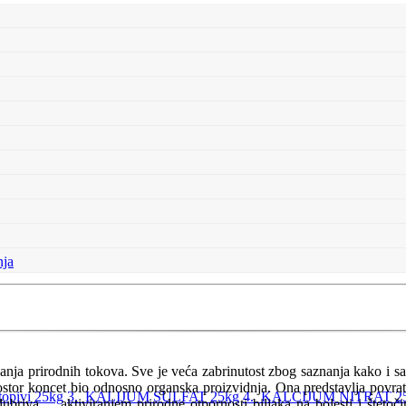
nja
nja prirodnih tokova. Sve je veća zabrinutost zbog saznanja kako i s
ostor koncet bio odnosno organska proizvidnja. Ona predstavlja povratak
pivi 25kg
3. KALIJUM SULFAT 25kg
4. KALCIJUM NITRAT 2
đubriva ... aktiviranjem prirodne otpornosti biljaka na bolesti i štet