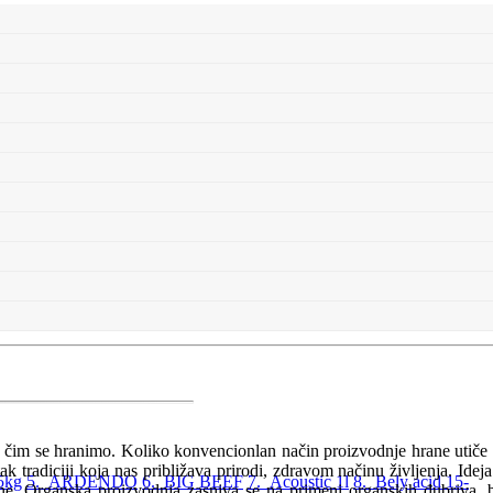
a čim se hranimo. Koliko konvencionlan način proizvodnje hrane utiče
 tradiciji koja nas približava prirodi, zdravom načinu življenja. Ideja
5kg
5. ARDENDO
6. BIG BEEF
7. Acoustic 1l
8. Bely acid 15-
očine. Organska proizvodnja zasniva se na primeni organskih đubriva, 