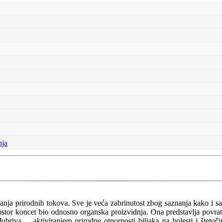
nja
nja prirodnih tokova. Sve je veća zabrinutost zbog saznanja kako i s
ostor koncet bio odnosno organska proizvidnja. Ona predstavlja povratak
đubriva ... aktiviranjem prirodne otpornosti biljaka na bolesti i štet