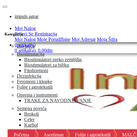
impuls agrar
Moj Nalog
Prijavi Se
Registracija
Kategorije
Moj Nalog
Moje Porudžbine
Moj Adresar
Moja Šifra
0 artikal(a)
Bio priča
0 artikal(a), 0.00din
Biostimulacija
Biostimulatori preko zemljišta
Biostimulatori za biljku
Fitohormoni
Dezinfekcija
Feromoni i klopke
Folije i agrotekstili
Oprema i instrumenti
TRAKE ZA NAVODNJAVANJE
Semena povrća
Brokoli
Celer
Karfiol
Keleraba
Početna
Asortiman
Folije i agrotekstili
MALČ 
Kelj i kelj pupčar