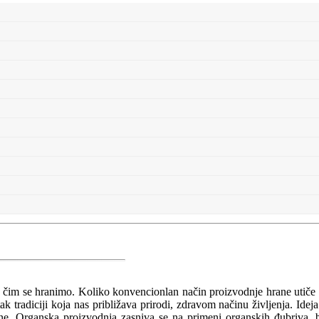
a čim se hranimo. Koliko konvencionlan način proizvodnje hrane utiče
 tradiciji koja nas približava prirodi, zdravom načinu življenja. Ideja
očine. Organska proizvodnja zasniva se na primeni organskih đubriva, 