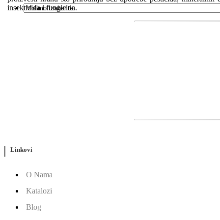
insekticida i fungicida.
Linkovi
O Nama
Katalozi
Blog