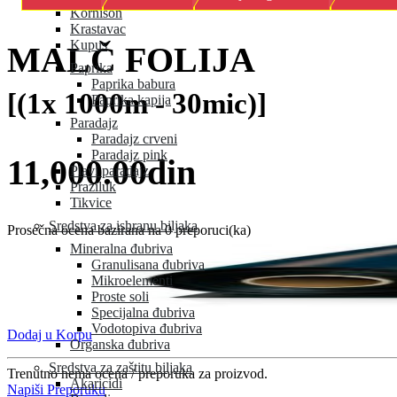
Kornison
Krastavac
Kupus
MALČ FOLIJA
Paprika
Paprika babura
[(1x 1000m - 30mic)]
Paprika kapija
Paradajz
Paradajz crveni
Paradajz pink
11,000.00din
Plavi paradajz
Praziluk
Tikvice
Sredstva za ishranu biljaka
Prosečna ocena bazirana na 0 preporuci(ka)
Mineralna đubriva
Granulisana đubriva
Mikroelementi
Proste soli
Specijalna đubriva
Vodotopiva đubriva
Dodaj u Korpu
Organska đubriva
Sredstva za zaštitu biljaka
Trenutno nema ocena / preporuka za proizvod.
Akaricidi
Napiši Preporuku