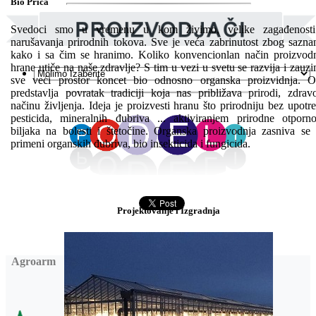
Bio Priča
Svedoci smo u vremenu u kom živimo, velike zagađenosti
narušavanja prirodnih tokova. Sve je veća zabrinutost zbog sazna
kako i sa čim se hranimo. Koliko konvencionlan način proizvod
hrane utiče na naše zdravlje? S tim u vezi u svetu se razvija i zauz
sve veći prostor koncet bio odnosno organska proizvidnja. 
predstavlja povratak tradiciji koja nas približava prirodi, zdra
načinu življenja. Ideja je proizvesti hranu što prirodniju bez upotr
pesticida, mineralnih đubriva ... aktiviranjem prirodne otporno
biljaka na bolesti i štetočine. Organska proizvodnja zasniva se
primeni organskih đubriva, bio insekticida i fungicida.
Projektovanje i Izgradnja
Agroarm