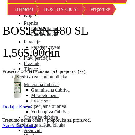
Kornison
Herbicidi
BOSTON 480 SL
Preporuke
Krastavac
Kupus
Paprika
BOSTON 480 SL
Paprika babura
Paprika kapija
Paradajz
Paradajz crveni
1,565.00din
Paradajz pink
Plavi paradajz
Praziluk
Tikvice
Prosečna ocena bazirana na 0 preporuci(ka)
Sredstva za ishranu biljaka
Mineralna đubriva
Granulisana đubriva
Mikroelementi
Proste soli
Specijalna đubriva
Dodaj u Korpu
Vodotopiva đubriva
Organska đubriva
Trenutno nema ocena / preporuka za proizvod.
Sredstva za zaštitu biljaka
Napiši Preporuku
Akaricidi