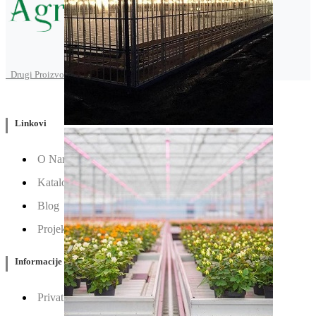
Drugi Proizvodi od Agroarm
Linkovi
O Nama
Katalozi
Blog
Projektovanje / Izgradnja
Informacije
Privatnost & Kolačići