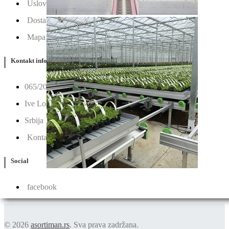
Uslovi Korišćenja
Dostava & Povraćaj
Mapa
Kontakt info
065/202-52-02
Ive Lole Ribara 65, 22406 Irig
Srbija
Kontaktirajte nas
Social
facebook
© 2026
asortiman.rs
. Sva prava zadržana.