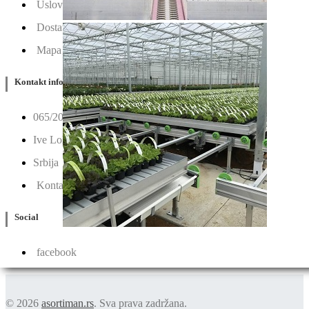
Uslovi Korišćenja
Dostava & Povraćaj
Mapa
Kontakt info
065/202-52-02
Ive Lole Ribara 65, 22406 Irig
Srbija
Kontaktirajte nas
Social
facebook
© 2026
asortiman.rs
. Sva prava zadržana.