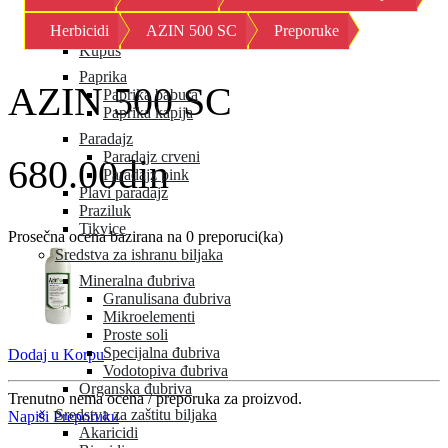
Kornison
Herbicidi
AZIN 500 SC
Preporuke
Krastavac
Kupus
Paprika
AZIN 500 SC
Paprika babura
Paprika kapija
Paradajz
Paradajz crveni
680.00din
Paradajz pink
Plavi paradajz
Praziluk
Tikvice
Prosečna ocena bazirana na 0 preporuci(ka)
Sredstva za ishranu biljaka
Mineralna đubriva
Granulisana đubriva
Mikroelementi
Proste soli
Specijalna đubriva
Dodaj u Korpu
Vodotopiva đubriva
Organska đubriva
Trenutno nema ocena / preporuka za proizvod.
Sredstva za zaštitu biljaka
Napiši Preporuku
Akaricidi