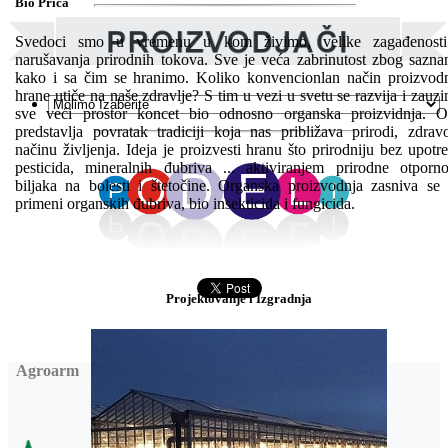
Bio Priča
Svedoci smo u vremenu u kom živimo, velike zagađenosti
narušavanja prirodnih tokova. Sve je veća zabrinutost zbog sazna
kako i sa čim se hranimo. Koliko konvencionlan način proizvod
hrane utiče na naše zdravlje? S tim u vezi u svetu se razvija i zauz
sve veći prostor koncet bio odnosno organska proizvidnja. 
predstavlja povratak tradiciji koja nas približava prirodi, zdra
načinu življenja. Ideja je proizvesti hranu što prirodniju bez upotr
pesticida, mineralnih đubriva ... aktiviranjem prirodne otporno
biljaka na bolesti i štetočine. Organska proizvodnja zasniva se
primeni organskih đubriva, bio insekticida i fungicida.
Projektovanje i Izgradnja
Agroarm