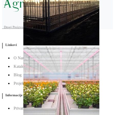
Drugi Proizvodi od Agroarm
Linkovi
O Nama
Katalozi
Blog
Projektovanje / Izgradnja
Informacije
Privatnost & Kolačići