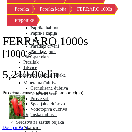
Kornison
Paprika
Paprika kapija
FERRARO 1000s
Krastavac
Kupus
Preporuke
Paprika
Paprika babura
Paprika kapija
FERRARO 1000s
Paradajz
Paradajz crveni
[1000 s]
Paradajz pink
Plavi paradajz
Praziluk
Tikvice
5,210.00din
Sredstva za ishranu biljaka
Mineralna đubriva
Granulisana đubriva
Prosečna ocena bazirana na 0 preporuci(ka)
Mikroelementi
Proste soli
Specijalna đubriva
Vodotopiva đubriva
Organska đubriva
Sredstva za zaštitu biljaka
Akaricidi
Dodaj u Korpu