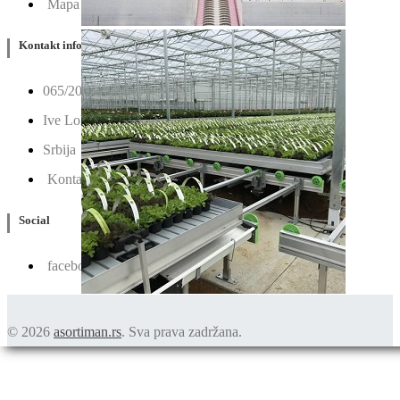
Mapa
Kontakt info
065/202-52-02
Ive Lole Ribara 65, 22406 Irig
Srbija
Kontaktirajte nas
Social
facebook
© 2026
asortiman.rs
. Sva prava zadržana.