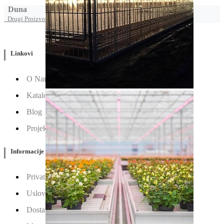
Duna
Drugi Proizvodi od Duna
Linkovi
O Nama
Katalozi
Blog
Projektovanje / Izgradnja
Informacije
Privatnost & Kolačići
Uslovi Korišćenja
Dostava & Povraćaj