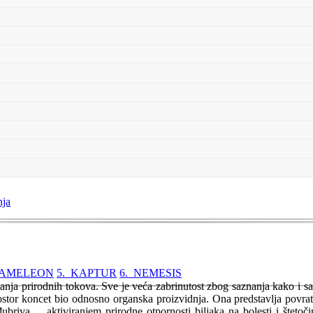
nja
KAMELEON
5. KAPTUR
6. NEMESIS
nja prirodnih tokova. Sve je veća zabrinutost zbog saznanja kako i s
ostor koncet bio odnosno organska proizvidnja. Ona predstavlja povratak
đubriva ... aktiviranjem prirodne otpornosti biljaka na bolesti i štet