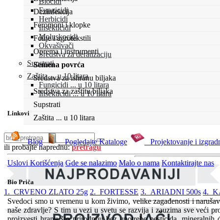
Biocidi
Fungicidi
Dezinfekcija
Herbicidi
Feromoni i klopke
Insekticidi
Moluskocidi
Folije i agrotekstili
Okvašivači
Oprema i instrumenti
Sredstva za deratizaciju
Supstrati
Semena povrća
Zaštita ... u 10 litara
Sredstva za ishranu biljaka
Fungicidi ... u 10 litara
Sredstva za zaštitu biljaka
Insekticidi ... u 10 litara
Supstrati
Linkovi
Zaštita ... u 10 litara
Blog
Pogledajte Kataloge
Projektovanje i izgrad
ili probajte naprednu:
pretragu
Uslovi Korišćenja
Gde se nalazimo
Malo o nama
Kontaktirajte nas
Bio Priča
1. CRVENO ZLATO 25g
2. FORTESSE
3. ARIADNI 500s
4. 
Svedoci smo u vremenu u kom živimo, velike zagađenosti i narušava
naše zdravlje? S tim u vezi u svetu se razvija i zauzima sve veći pr
proizvesti hranu što prirodniju bez upotrebe pesticida, mineralnih 