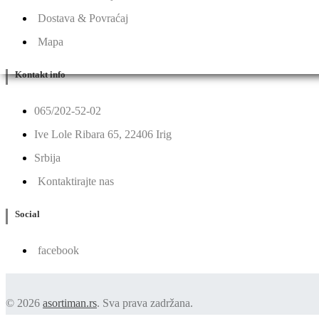
Dostava & Povraćaj
Mapa
Kontakt info
065/202-52-02
Ive Lole Ribara 65, 22406 Irig
Srbija
Kontaktirajte nas
Social
facebook
© 2026
asortiman.rs
. Sva prava zadržana.