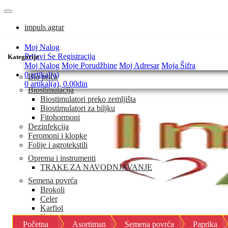
impuls agrar
Moj Nalog
Prijavi Se
Registracija
Kategorije
Moj Nalog
Moje Porudžbine
Moj Adresar
Moja Šifra
0 artikal(a)
Bio priča
0 artikal(a), 0.00din
Biostimulacija
Biostimulatori preko zemljišta
Biostimulatori za biljku
Fitohormoni
Dezinfekcija
Feromoni i klopke
Folije i agrotekstili
Oprema i instrumenti
TRAKE ZA NAVODNJAVANJE
Semena povrća
Brokoli
Celer
Karfiol
Keleraba
Početna
Asortiman
Semena povrća
Paprika
Kelj i kelj pupčar