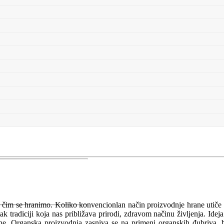
a čim se hranimo. Koliko konvencionlan način proizvodnje hrane utiče
 tradiciji koja nas približava prirodi, zdravom načinu življenja. Ideja
očine. Organska proizvodnja zasniva se na primeni organskih đubriva, 