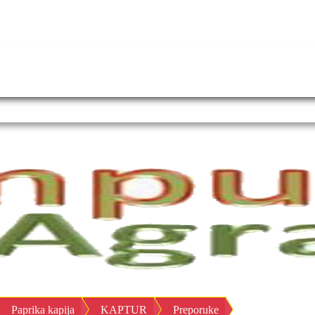
Paprika kapija
KAPTUR
Preporuke