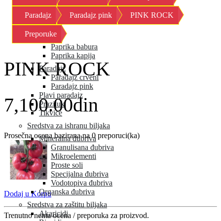
Kornison
Paradajz
Paradajz pink
PINK ROCK
Krastavac
Kupus
Preporuke
Paprika
Paprika babura
Paprika kapija
PINK ROCK
Paradajz
Paradajz crveni
Paradajz pink
Plavi paradajz
7,100.00din
Praziluk
Tikvice
Sredstva za ishranu biljaka
Prosečna ocena bazirana na 0 preporuci(ka)
Mineralna đubriva
Granulisana đubriva
Mikroelementi
Proste soli
Specijalna đubriva
Vodotopiva đubriva
Organska đubriva
Dodaj u Korpu
Sredstva za zaštitu biljaka
Akaricidi
Trenutno nema ocena / preporuka za proizvod.