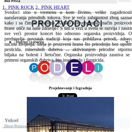
Bio Priča
1. PINK ROCK
2. PINK HEART
Svedoci smo u vremenu u kom živimo, velike zagađenosti
narušavanja prirodnih tokova. Sve je veća zabrinutost zbog sazna
kako i sa čim se hranimo. Koliko konvencionlan način proizvod
hrane utiče na naše zdravlje? S tim u vezi u svetu se razvija i zauz
sve veći prostor koncet bio odnosno organska proizvidnja. 
predstavlja povratak tradiciji koja nas približava prirodi, zdra
načinu življenja. Ideja je proizvesti hranu što prirodniju bez upotr
pesticida, mineralnih đubriva ... aktiviranjem prirodne otporno
biljaka na bolesti i štetočine. Organska proizvodnja zasniva se
primeni organskih đubriva, bio insekticida i fungicida.
Projektovanje i Izgradnja
Yuksel
Drugi Proizvodi od Yuksel