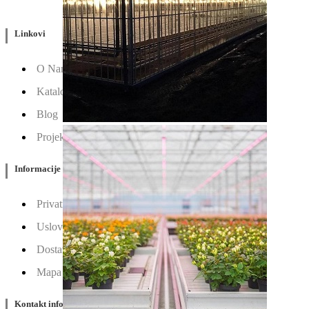
Linkovi
O Nama
Katalozi
Blog
Projektovanje / Izgradnja
Informacije
Privatnost & Kolačići
Uslovi Korišćenja
Dostava & Povraćaj
Mapa
Kontakt info