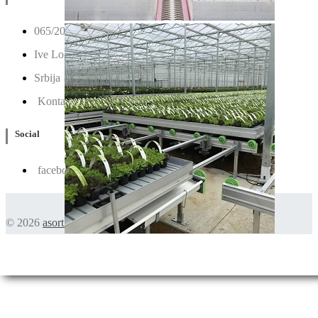
065/202-52-02
Ive Lole Ribara 65, 22406 Irig
Srbija
Kontaktirajte nas
Social
facebook
© 2026
asortiman.rs
. Sva prava zadržana.