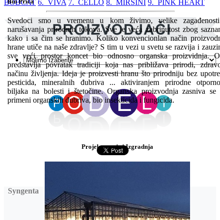
Bio Priča
BOBCAT
6. VIVA
7. CELLO
8. MIRSINI
9. PINK HEART
Svedoci smo u vremenu u kom živimo, velike zagađenosti
narušavanja prirodnih tokova. Sve je veća zabrinutost zbog sazna
kako i sa čim se hranimo. Koliko konvencionlan način proizvod
hrane utiče na naše zdravlje? S tim u vezi u svetu se razvija i zauz
sve veći prostor koncet bio odnosno organska proizvidnja. 
predstavlja povratak tradiciji koja nas približava prirodi, zdra
načinu življenja. Ideja je proizvesti hranu što prirodniju bez upotr
pesticida, mineralnih đubriva ... aktiviranjem prirodne otporno
biljaka na bolesti i štetočine. Organska proizvodnja zasniva se
primeni organskih đubriva, bio insekticida i fungicida.
Projektovanje i Izgradnja
Syngenta