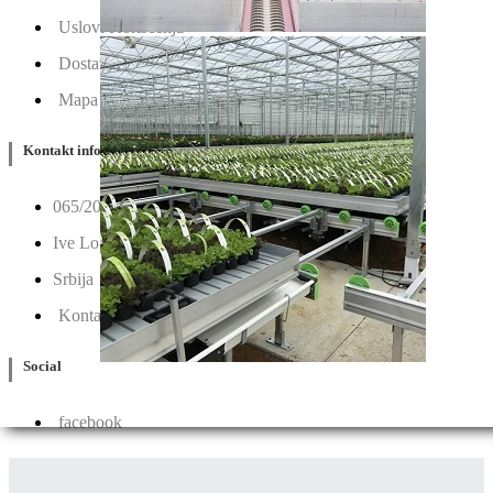
Uslovi Korišćenja
Dostava & Povraćaj
Mapa
Kontakt info
065/202-52-02
Ive Lole Ribara 65, 22406 Irig
Srbija
Kontaktirajte nas
Social
facebook