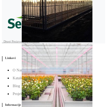
Drugi Proizvodi od Seminis
Linkovi
O Nama
Katalozi
Blog
Projektovanje / Izgradnja
Informacije