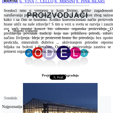
Bio Priča
BOBCAT
6. VIVA
7. CELLO
8. MIRSINI
9. PINK HEART
Svedoci smo u vremenu u kom živimo, velike zagađenosti
narušavanja prirodnih tokova. Sve je veća zabrinutost zbog sazna
kako i sa čim se hranimo. Koliko konvencionlan način proizvod
hrane utiče na naše zdravlje? S tim u vezi u svetu se razvija i zauz
sve veći prostor koncet bio odnosno organska proizvidnja. 
predstavlja povratak tradiciji koja nas približava prirodi, zdra
načinu življenja. Ideja je proizvesti hranu što prirodniju bez upotr
pesticida, mineralnih đubriva ... aktiviranjem prirodne otporno
biljaka na bolesti i štetočine. Organska proizvodnja zasniva se
primeni organskih đubriva, bio insekticida i fungicida.
Projektovanje i Izgradnja
Seminis
Najpoznatija semenska kuća povrća na svetu.