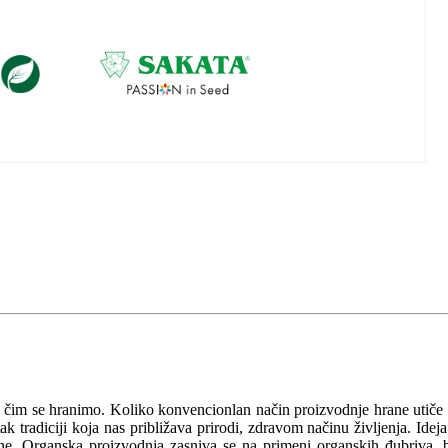
a čim se hranimo. Koliko konvencionlan način proizvodnje hrane utiče
 tradiciji koja nas približava prirodi, zdravom načinu življenja. Ideja
očine. Organska proizvodnja zasniva se na primeni organskih đubriva, 