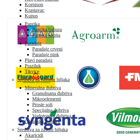
Kornison
Krastavac
Kupus
Paprika
Paprika babura
Paprika kapija
Paradajz
Paradajz crveni
Paradajz pink
Plavi paradajz
Praziluk
Tikvice
Sredstva za ishranu biljaka
Mineralna đubriva
Granulisana đubriva
Mikroelementi
Proste soli
Specijalna đubriva
Vodotopiva đubriva
Organska đubriva
Sredstva za zaštitu biljaka
Akaricidi