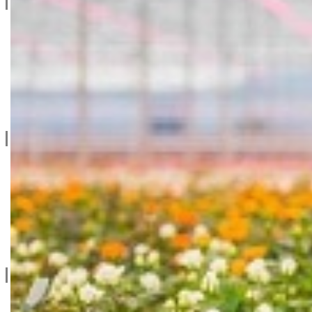
Privatnost & Kolačići
Uslovi Korišćenja
Dostava & Povraćaj
Mapa
Kontakt info
065/202-52-02
Ive Lole Ribara 65, 22406 Irig
Srbija
Kontaktirajte nas
Social
facebook