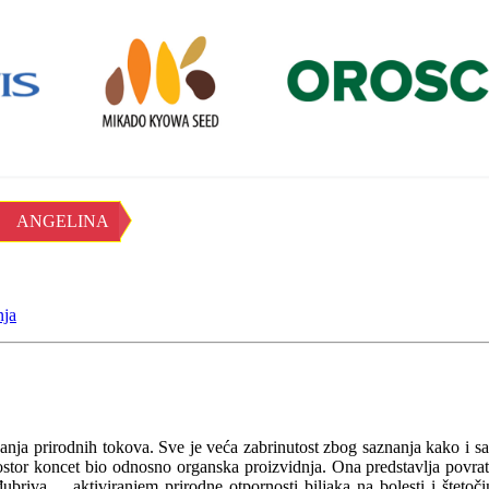
ANGELINA
nja
nja prirodnih tokova. Sve je veća zabrinutost zbog saznanja kako i s
ostor koncet bio odnosno organska proizvidnja. Ona predstavlja povratak
đubriva ... aktiviranjem prirodne otpornosti biljaka na bolesti i štet