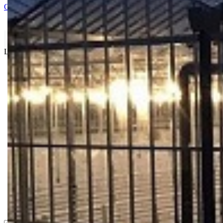
Ocenite i napišite preporuku
Isporuka Info
Limit za porudžbinu je
500.00 dinara
za isporuku na teritoriji Srbije
Bio priča
Biostimulacija
Dezinfekcija
Feromoni i klopke
Folije i agrotekstili
Oprema i instrumenti
Semena povrća
Sredstva za ishranu biljaka
Sredstva za zaštitu biljaka
Supstrati
Zaštita ... u 10 litara