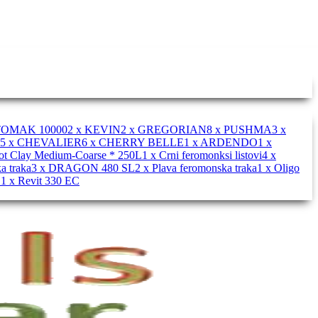
TOMAK 10000
2 x KEVIN
2 x GREGORIAN
8 x PUSHMA
3 x
5 x CHEVALIER
6 x CHERRY BELLE
1 x ARDENDO
1 x
Pot Clay Medium-Coarse * 250L
1 x Crni feromonksi listovi
4 x
a traka
3 x DRAGON 480 SL
2 x Plava feromonska traka
1 x Oligo
O
1 x Revit 330 EC