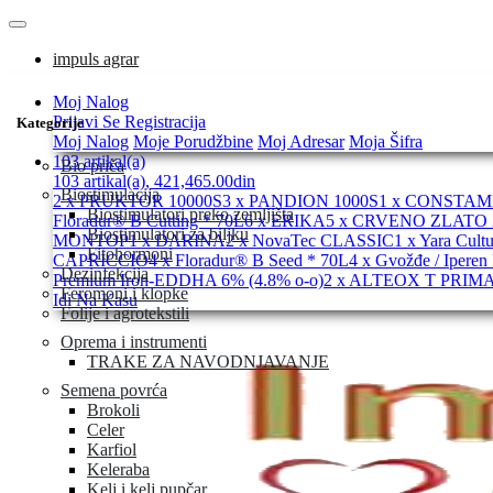
impuls agrar
Moj Nalog
Prijavi Se
Registracija
Kategorije
Moj Nalog
Moje Porudžbine
Moj Adresar
Moja Šifra
103 artikal(a)
Bio priča
103 artikal(a), 421,465.00din
Biostimulacija
2 x PRUKTOR 10000S
3 x PANDION 1000S
1 x CONSTA
Biostimulatori preko zemljišta
Floradur® B Cutting * 70L
6 x ERIKA
5 x CRVENO ZLATO 
Biostimulatori za biljku
MONTOP
1 x DARINA
2 x NovaTec CLASSIC
1 x Yara Cult
Fitohormoni
CAPRICCIO
4 x Floradur® B Seed * 70L
4 x Gvožđe / Iperen 
Dezinfekcija
Premium Iron-EDDHA 6% (4.8% o-o)
2 x ALTEOX T PRIM
Feromoni i klopke
Idi Na Kasu
Folije i agrotekstili
Oprema i instrumenti
TRAKE ZA NAVODNJAVANJE
Semena povrća
Brokoli
Celer
Karfiol
Keleraba
Kelj i kelj pupčar