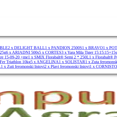
MBLE
2 x DELIGHT BALL
1 x PANDION 2500S
1 x BRAVO
1 x PO
25g
6 x ARIADNI 500s
5 x CORTES
3 x Yara Mila Tiger 15:15:15+15s
ure 15-09-20 +me
1 x SMIX Florabalt® Semi 2 * 250L
1 x Florabalt® 
Fer Triathlon 10kg
5 x ANGELINA
1 x SOLISTAR
1 x Zuta feromonsk
A
1 x Zuti feromonski listovi
2 x Plavi feromonski listovi
1 x CORNIST