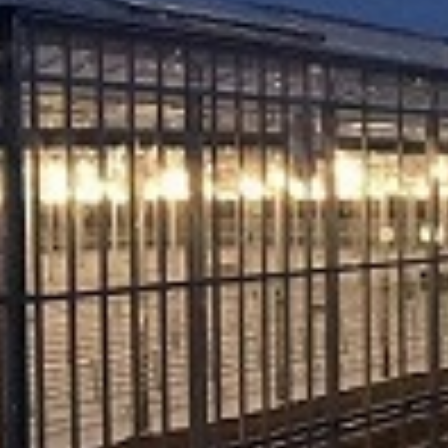
. Za inostranstvo, molimo da nas kontaktirate za informacije o ceni i m