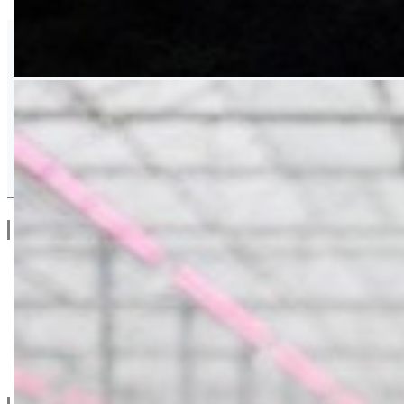
Syngenta
Drugi Proizvodi od Syngenta
Linkovi
O Nama
Katalozi
Blog
Projektovanje / Izgradnja
Informacije