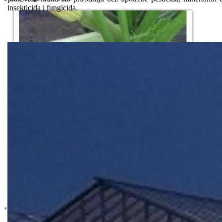
insekticida i fungicida.
* U cenu je uracunat PDV *
Nema Na Stanju !