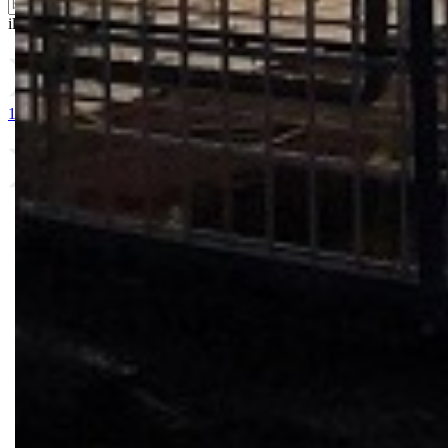
ili probajte naprednu:
pretragu
1. ARDENDO
2. SCILLY
3. PASCAL