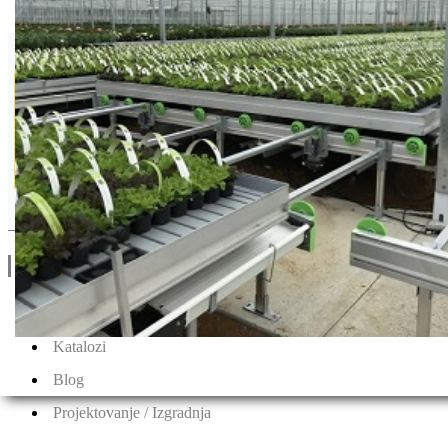
Floragard
Drugi Proizvodi od Floragard
Linkovi
O Nama
Katalozi
Blog
Projektovanje / Izgradnja