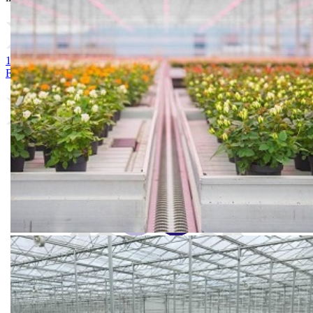
1. Florabalt® Seed 2 * 250 L
2. Floradur® B Cutting * 70L
3.
Floragard Blumenerde*
4. SMIX Florabalt® Semi 2 * 250L