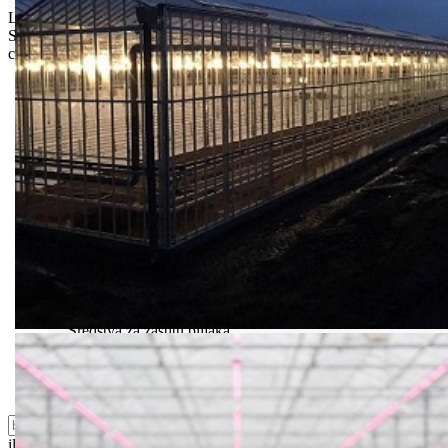
Limit za porudžbinu je
500.00 dinara
za isporuku na teritoriji
Srbije. Za inostranstvo, molimo da nas kontaktirate za informacije o
ceni i mogućnostima isporuke.
Bio priča
Biostimulacija
Dezinfekcija
Feromoni i klopke
Folije i agrotekstili
Oprema i instrumenti
Semena povrća
Sredstva za ishranu biljaka
Sredstva za zaštitu biljaka
Supstrati
Zaštita ... u 10 litara
ili probajte naprednu:
pretragu