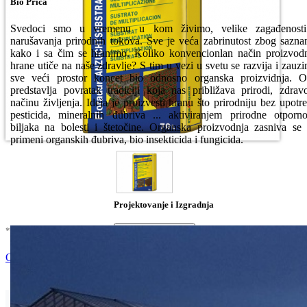
Bio Priča
Svedoci smo u vremenu u kom živimo, velike zagađenosti
narušavanja prirodnih tokova. Sve je veća zabrinutost zbog sazna
kako i sa čim se hranimo. Koliko konvencionlan način proizvod
hrane utiče na naše zdravlje? S tim u vezi u svetu se razvija i zauz
sve veći prostor koncet bio odnosno organska proizvidnja. 
predstavlja povratak tradiciji koja nas približava prirodi, zdra
načinu življenja. Ideja je proizvesti hranu što prirodniju bez upotr
pesticida, mineralnih đubriva ... aktiviranjem prirodne otporno
biljaka na bolesti i štetočine. Organska proizvodnja zasniva se
primeni organskih đubriva, bio insekticida i fungicida.
Projektovanje i Izgradnja
* U cenu je uracunat PDV *
Nema Na Stanju !
Ocenite i napišite preporuku
Isporuka Info