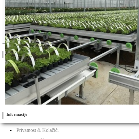
Drugi Proizvodi od Seminis
Linkovi
O Nama
Katalozi
Blog
Projektovanje / Izgradnja
Informacije
Privatnost & Kolačići