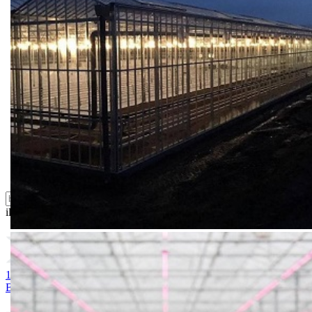
Biostimulacija
Dezinfekcija
Feromoni i klopke
Folije i agrotekstili
Oprema i instrumenti
Semena povrća
Sredstva za ishranu biljaka
Sredstva za zaštitu biljaka
Supstrati
Zaštita ... u 10 litara
ili probajte naprednu:
pretragu
1. BIG BEEF
2. OPTIMA
3. RUNNER
4. PINK ROCK
5.
BOBCAT
6. VIVA
7. CELLO
8. MIRSINI
9. PINK HEART