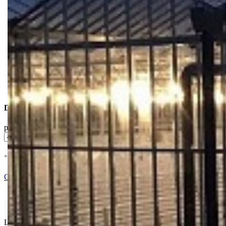
Dostupne Opcije
pakovanje
* U cenu je uracunat PDV *
Dodaj u Korpu
Ocenite i napišite preporuku
Isporuka Info
Limit za porudžbinu je
500.00 dinara
za isporuku na teritoriji Srbije