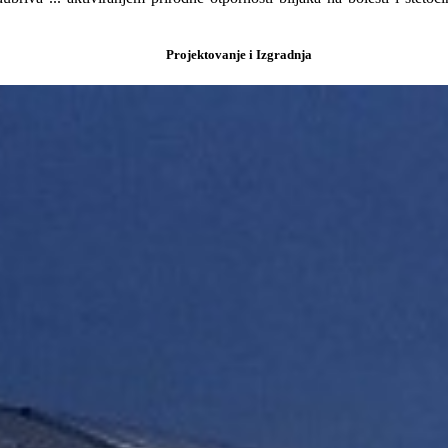
Projektovanje i Izgradnja
.65).