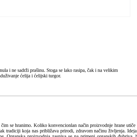
la i ne sadrži prašinu. Stoga se lako rasipa, čak i na velikim
živanje ćelija i ćelijski turgor.
a čim se hranimo. Koliko konvencionlan način proizvodnje hrane utiče
 tradiciji koja nas približava prirodi, zdravom načinu življenja. Ideja
očine. Organska proizvodnja zasniva se na primeni organskih đubriva, 