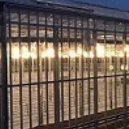
. Za inostranstvo, molimo da nas kontaktirate za informacije o ceni i m