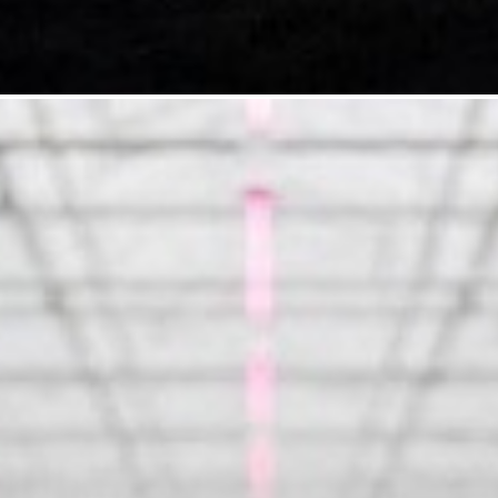
pivi 25kg
3. KALIJUM SULFAT 25kg
4. KALCIJUM NITRAT 2
AN