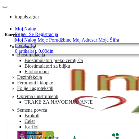
impuls agrar
Moj Nalog
Prijavi Se
Registracija
Kategorije
Moj Nalog
Moje Porudžbine
Moj Adresar
Moja Šifra
0 artikal(a)
Bio priča
0 artikal(a), 0.00din
Biostimulacija
Biostimulatori preko zemljišta
Biostimulatori za biljku
Fitohormoni
Dezinfekcija
Feromoni i klopke
Folije i agrotekstili
Oprema i instrumenti
TRAKE ZA NAVODNJAVANJE
Semena povrća
Brokoli
Celer
Karfiol
Keleraba
Kelj i kelj pupčar