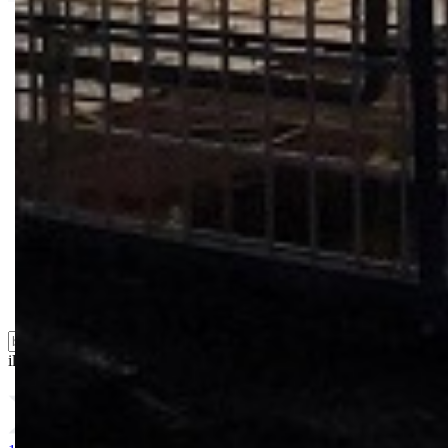
Bio priča
Biostimulacija
Dezinfekcija
Feromoni i klopke
Folije i agrotekstili
Oprema i instrumenti
Semena povrća
Sredstva za ishranu biljaka
Sredstva za zaštitu biljaka
Supstrati
Zaštita ... u 10 litara
ili probajte naprednu:
pretragu