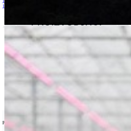
1. MAGNEZIJUM SULFAT 25kg
2. AMONIUM SULFAT / vodoto
10-25 + 2MgO+ Me 25kg
9. BUCHAREST 2500S
10. CINKOS
Van Iperen
Proizvođač poljoprivrednih hemikalija iz Vestmaas-a, Holandija.