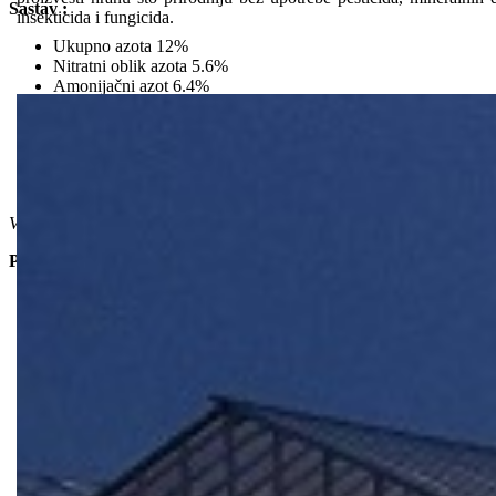
Sastav :
insekticida i fungicida.
Ukupno azota 12%
Nitratni oblik azota 5.6%
Amonijačni azot 6.4%
Fosfor pentoksid 10%
Kalijum oksid 18%
Sumpor-trioksid 20%
Fosfor-pentoksid 9%
Sumpor-trioksid 15%
Više detalja o primeni pogledajte u katalogu Van Iperen ( pogledaj str
Pakovanje
: 25kg