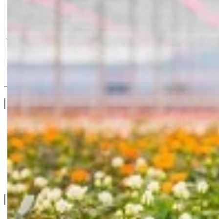
Drugi Proizvodi od Van Iperen
Linkovi
O Nama
Katalozi
Blog
Projektovanje / Izgradnja
Informacije