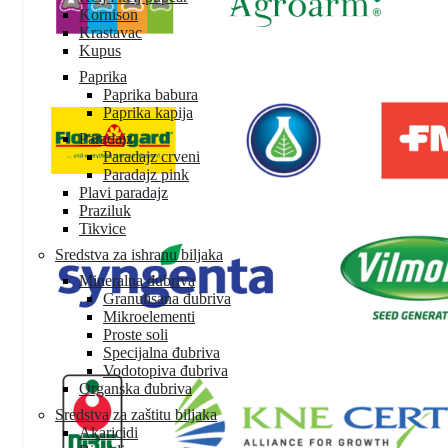
Kornison
Krastavac
Kupus
Paprika
Paprika babura
Paprika kapija
Paradajz
Paradajz crveni
Paradajz pink
Plavi paradajz
Praziluk
Tikvice
Sredstva za ishranu biljaka
Mineralna đubriva
Granulisana đubriva
Mikroelementi
Proste soli
Specijalna đubriva
Vodotopiva đubriva
Organska đubriva
Sredstva za zaštitu biljaka
Akaricidi