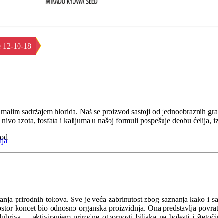
e 12-10-18
malim sadržajem hlorida. Naš se proizvod sastoji od jednoobraznih granu
ivo azota, fosfata i kalijuma u našoj formuli pospešuje deobu ćelija, izdu
lod
nja
nja prirodnih tokova. Sve je veća zabrinutost zbog saznanja kako i s
ostor koncet bio odnosno organska proizvidnja. Ona predstavlja povratak
đubriva ... aktiviranjem prirodne otpornosti biljaka na bolesti i štet