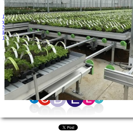
1. MAGNEZIJUM SULFAT 25kg
2. AMONIUM SULFAT /
vodotopivi 25kg
3. KALIJUM SULFAT 25kg
4. KALCIJUM
NITRAT 25kg
5. ARDENDO
6. BIG BEEF
7. Acoustic 1l
8.
Bely acid 15-10-25 + 2MgO+ Me 25kg
9. BUCHAREST 2500S
10. CINKOSAN