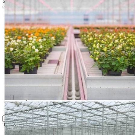
Srbije. Za inostranstvo, molimo da nas kontaktirate za informacije o
ceni i mogućnostima isporuke.
Bio priča
Biostimulacija
Dezinfekcija
Feromoni i klopke
Folije i agrotekstili
Oprema i instrumenti
Semena povrća
Sredstva za ishranu biljaka
Sredstva za zaštitu biljaka
Supstrati
Zaštita ... u 10 litara
ili probajte naprednu:
pretragu