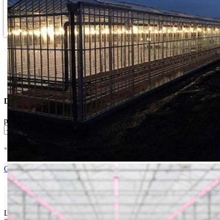
Dostupne Opcije
pakovanje
* U cenu je uracunat PDV *
Nema Na Stanju !
Ocenite i napišite preporuku
Isporuka Info
Limit za porudžbinu je
500.00 dinara
za isporuku na teritoriji