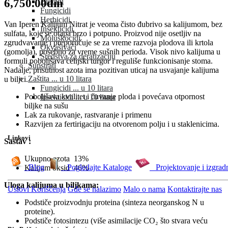
6,750.00din
Biocidi
Fungicidi
Herbicidi
Van Iperen Kalijum Nitrat je veoma čisto đubrivo sa kalijumom, bez
Insekticidi
sulfata, koje se otapa brzo i potpuno. Proizvod nije osetljiv na
Moluskocidi
zgrudvavanje i preporučuje se za vreme razvoja plodova ili krtola
Okvašivači
(gomolja), posebno za vreme sušnih perioda. Visok nivo kalijuma u
Sredstva za deratizaciju
formuli poboljšava ćelijski turgor i reguliše funkcionisanje stoma.
Supstrati
Nadalje, prisutnost azota ima pozitivan uticaj na usvajanje kalijuma
Zaštita ... u 10 litara
u biljci.
Fungicidi ... u 10 litara
Poboljšava kvalitet i čuvanje ploda i povećava otpornost
Insekticidi ... u 10 litara
biljke na sušu
Lak za rukovanje, rastvaranje i primenu
Razvijen za fertirigaciju na otvorenom polju i u staklenicima.
Linkovi
Sastav :
Ukupno azota 13%
Blog
Pogledajte Kataloge
Projektovanje i izgrad
Kalijum oksid 46%
Uloga kalijuma u biljkama:
Uslovi Korišćenja
Gde se nalazimo
Malo o nama
Kontaktirajte nas
Podstiče proizvodnju proteina (sinteza neorganskog N u
proteine).
Podstiče fotosintezu (više asimilacije CO₂ što stvara veću