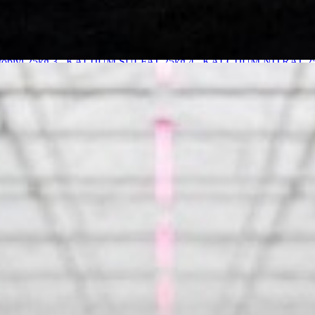
pivi 25kg
3. KALIJUM SULFAT 25kg
4. KALCIJUM NITRAT 2
AN