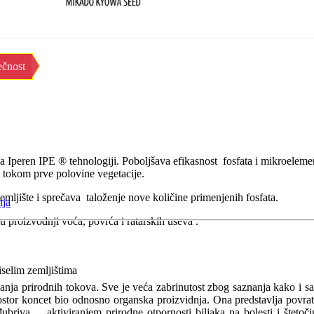
ečnost
na Iperen IPE ® tehnologiji. Poboljšava efikasnost fosfata i mikroelem
tokom prve polovine vegetacije.
mljište i sprečava taloženje nove količine primenjenih fosfata.
nja
proizvodnji voća, povrća i ratarskih useva .
iselim zemljištima
nja prirodnih tokova. Sve je veća zabrinutost zbog saznanja kako i s
ostor koncet bio odnosno organska proizvidnja. Ona predstavlja povratak
đubriva ... aktiviranjem prirodne otpornosti biljaka na bolesti i štet