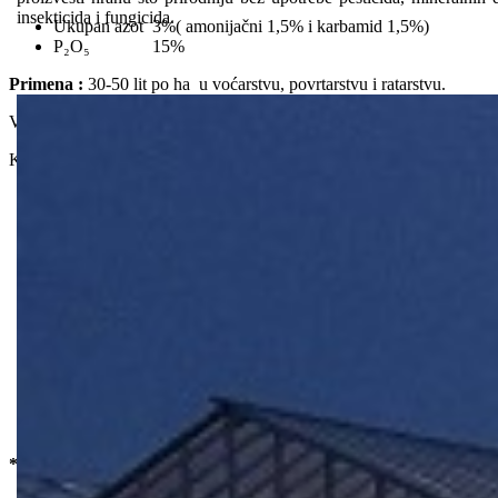
insekticida i fungicida.
Ukupan azot 3%( amonijačni 1,5% i karbamid 1,5%)
P₂O₅ 15%
Primena :
30-50 lit po ha u voćarstvu, povrtarstvu i ratarstvu.
Više informacija možete dobiti u katalogu Van Iperena (pogledaj katalo
Komentar više ...
„Izvršili smo celovit program s Iperen IPE ® t
sa vodotopivim NPK đubrivima u našim povrt
kulturama. Primetili smo izvanredne rezultate
ukorjenjivanja zahvaljujući Iperen IPE ® 15-30
tijekom razdoblja vegetacije, postavljanja voća i
Iperen IPE ® 20-13-20. To nam je dalo puno b
rezultate, u poređenju s tradicionalnim progra
formulom 20-20-20. Vrlo smo zadovoljni form
IPE ® . "
*Yasin El Chebbi
* Agronom, područje Regueba Tunis( izvor /www.