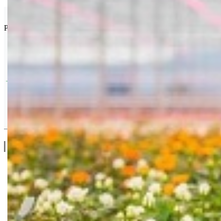
Van Iperen
Proizvođač poljoprivrednih hemikalija iz Vestmaas-a, Holandija.
Drugi Proizvodi od Van Iperen
Linkovi
O Nama
Katalozi
Blog
Projektovanje / Izgradnja