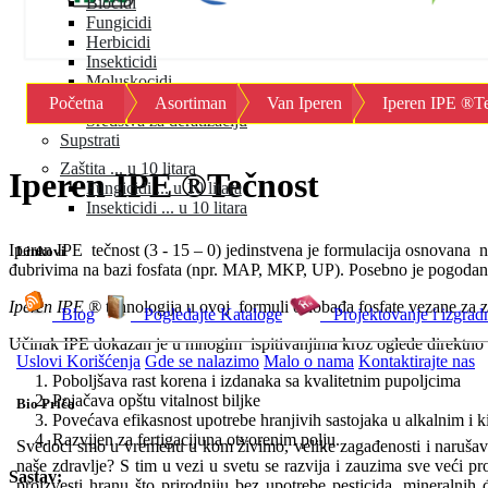
Biocidi
Fungicidi
Herbicidi
Insekticidi
Moluskocidi
Okvašivači
Početna
Asortiman
Van Iperen
Iperen IPE ®T
Sredstva za deratizaciju
Supstrati
Zaštita ... u 10 litara
Iperen IPE ®Tečnost
Fungicidi ... u 10 litara
Insekticidi ... u 10 litara
Iperen IPE tečnost (3 - 15 – 0) jedinstvena je formulacija osnovana 
Linkovi
đubrivima na bazi fosfata (npr. MAP, MKP, UP). Posebno je pogodan 
Iperen IPE ®
tehnologija u ovoj formuli oslobađa fosfate vezane za ze
Blog
Pogledajte Kataloge
Projektovanje i izgrad
Učinak IPE dokazan je u mnogim ispitivanjima kroz oglede direktno u 
Uslovi Korišćenja
Gde se nalazimo
Malo o nama
Kontaktirajte nas
Poboljšava rast korena i izdanaka sa kvalitetnim pupoljcima
Pojačava opštu vitalnost biljke
Bio Priča
Povećava efikasnost upotrebe hranjivih sastojaka u alkalnim i k
Razvijen za fertigacijuna otvorenim polju.
Svedoci smo u vremenu u kom živimo, velike zagađenosti i narušava
naše zdravlje? S tim u vezi u svetu se razvija i zauzima sve veći pr
Sastav:
proizvesti hranu što prirodniju bez upotrebe pesticida, mineralnih 