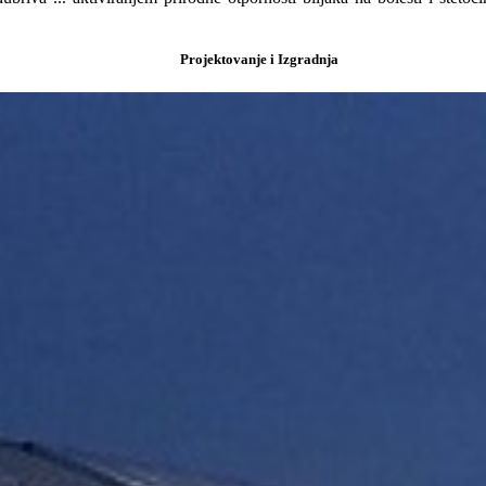
Projektovanje i Izgradnja
g str.51).
ehnologijom
arskim
-15, a zatim
 cvatnje s
olje
mom s
ulama Iperen
vaniperen.com)