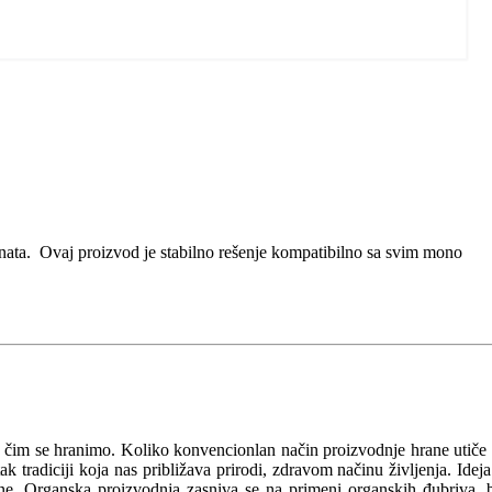
enata. Ovaj proizvod je stabilno rešenje kompatibilno sa svim mono
a čim se hranimo. Koliko konvencionlan način proizvodnje hrane utiče
 tradiciji koja nas približava prirodi, zdravom načinu življenja. Ideja
očine. Organska proizvodnja zasniva se na primeni organskih đubriva, 