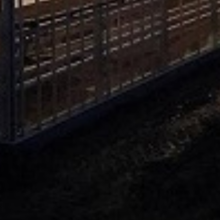
. Za inostranstvo, molimo da nas kontaktirate za informacije o ceni i m