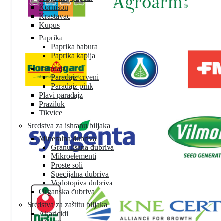
Kornison
Krastavac
Kupus
Paprika
Paprika babura
Paprika kapija
Paradajz
Paradajz crveni
Paradajz pink
Plavi paradajz
Praziluk
Tikvice
Sredstva za ishranu biljaka
Mineralna đubriva
Granulisana đubriva
Mikroelementi
Proste soli
Specijalna đubriva
Vodotopiva đubriva
Organska đubriva
Sredstva za zaštitu biljaka
Akaricidi