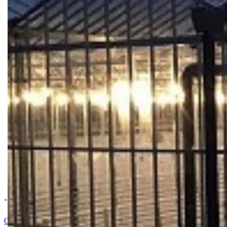
* U cenu je uracunat PDV *
Dodaj u Korpu
Ocenite i napišite preporuku