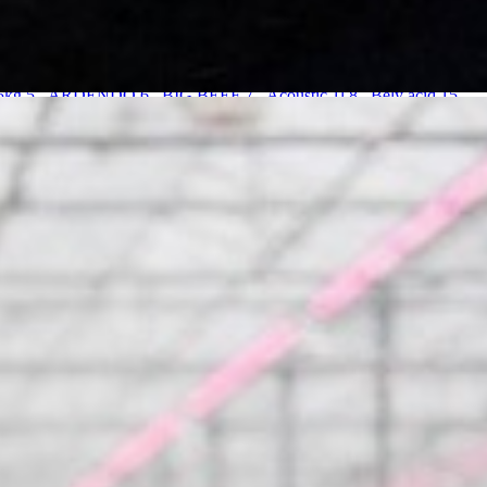
5kg
5. ARDENDO
6. BIG BEEF
7. Acoustic 1l
8. Bely acid 15-