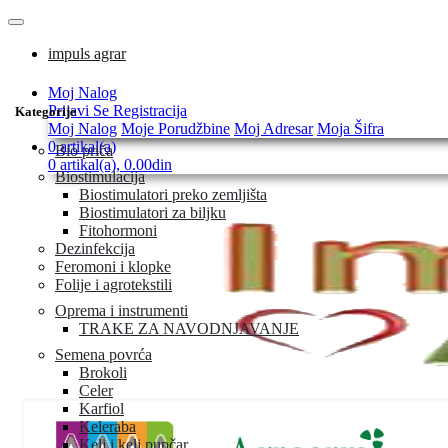
impuls agrar
Moj Nalog
Prijavi Se
Registracija
Kategorije
Moj Nalog
Moje Porudžbine
Moj Adresar
Moja Šifra
0 artikal(a)
Bio priča
0 artikal(a), 0.00din
Biostimulacija
Biostimulatori preko zemljišta
Biostimulatori za biljku
Fitohormoni
Dezinfekcija
Feromoni i klopke
Folije i agrotekstili
Oprema i instrumenti
TRAKE ZA NAVODNJAVANJE
Semena povrća
Brokoli
Celer
Karfiol
Keleraba
Kelj i kelj pupčar