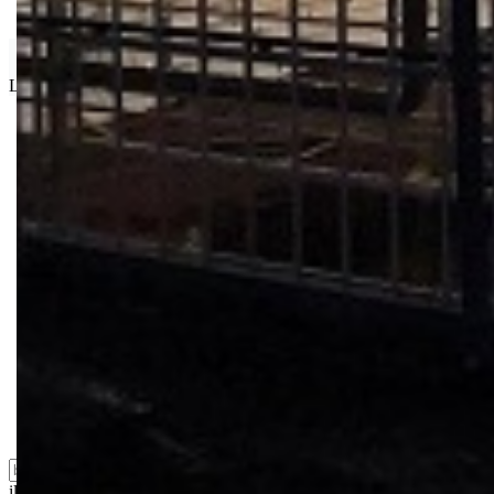
Isporuka Info
Limit za porudžbinu je
500.00 dinara
za isporuku na teritoriji Srbije
Bio priča
Biostimulacija
Dezinfekcija
Feromoni i klopke
Folije i agrotekstili
Oprema i instrumenti
Semena povrća
Sredstva za ishranu biljaka
Sredstva za zaštitu biljaka
Supstrati
Zaštita ... u 10 litara
ili probajte naprednu:
pretragu