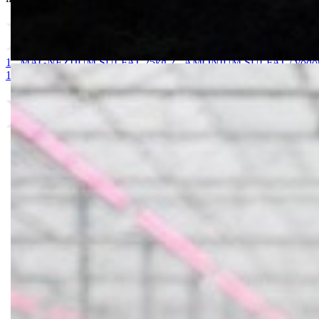
1. MAGNEZIJUM SULFAT 25kg
2. AMONIUM SULFAT / vodoto
10-25 + 2MgO+ Me 25kg
9. BUCHAREST 2500S
10. CINKOS